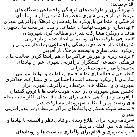
اقدام نمایید:
١-بهره گیری از ظرفیت های فرهنگی و اجتماعی دستگاه های
مرتبط در بازآفرینی شهری مخصوصا شهرداریها و سازمانهای
فرهنگی و اجتماعی بارویکرد نهادینه سازی فرهنگ بازآفرینی شهری
٢-نهادسازی و تقویت نهادهای اجتماعی و مدنی در محله های شهری
هدف با رویکرد مشارکت پذیری و مطالبه گری شهروندان
٣-معرفی ظرفیت های توسعه ای ایجاد شده از بازآفرینی
شهرها(اعم از اقتصادی،فرهنگی و اجتماعی) به افکار عمومی با
رویکرد اعتمادسازی و توسعه فرهنگ باز آفرینی
۴-برنامه ریزی و آموزش فراگیر برای هم راستا کردن فعالیت های
فرهنگی اجتماعی کنشگران بازآفرینی شهری اعم از نهادهای
مدنی،دولتی و عمومی غیر دولتی
۵-طراحی و فعالسازی نظام جامع ارتباطات و روابط عمومی
سازمان با رویکرد توسعه اعتماد اجتماعی برای مشارکت حداکثری
شهروندان و دستگاه های مرتبط در بازآفرینی شهری ایران
۶-تبیین نقش شهروندان در احیای هویت بافت ها با ترویج گفتمان
بازآفرینی و نیز آگاهی بخشی برای تبدیل بافت های ناکارآمد به محله
های زیست پذیر با اتکا به شهروندان مشارکت پذیر
٧-توسعه شبکه همکاری با نهادهای مراکز مرتبط درفرایندبازآفرینی
شهری
٨-برنامه ریزی برای اطلاع رسانی و تبادل نظر و اندیشه با نهادها و
شبکه های بین المللی مرتبط
٩-برنامه ریزی و اقدام برای واگذاری مناسبت ها و رویدادهای