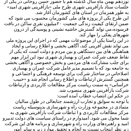
نوزدهم بهمن ماه سال گذشته هم با حضور حسن روحانی در یکی از
جلسات ستاد بازآفرینی شهری طرح ملی «بازآفرینی شهری امید»
به طور همزمان در استان های کشورمان آغاز شد.
این طرح یکی از پروژه های ملی کشورمان محسوب می شود که
ضمن ارتقای کیفیت زندگی جمعیت ٢٠میلیون نفری ساکن در بافت
فرسوده،می تواند گسترش حاشیه نشینی و پوسیدگی از درون
شهرهای پفکی را مهار کند.
در این راستا یکی از موضوعات مهمی که در اجرای این پروژه ملی
می تواند نقش آفرینی کند، آگاهی بخشی و اطلاع رسانی و ایجاد
هماهنگی های بین دستگاهی و بین مردم و دولت است که یکی از
نقاط ضعف شرکت عمران و بهسازی شهری نبود این ابزار مهم
برای جلب مشارکت های مردمی و بخش خصوصی و آگاهی بخشی
به جامعه بود که با تصمیم مدیرعامل شرکت عمران و بهسازی
اصلاحاتی در ساختار شرکت برای توسعه فرهنگی و اجتماعی و
همچنین گسترش ارتباطات و اطلاع رسانی انجام شد و «حبیب
خراسانی» به سمت ریاست مرکز مطالعات کاربردی و ارتباطات
شرکت بازآفرینی شهری منصوب شد.
در حکم این انتصاب خطاب آمده است:
با توجه به سوابق و تجارب ارزشمند جنابعالی در طول سالیان
متمادی در مجموعه وزارت راه و شهرسازی بدینوسیله ریاست
مرکز مطالعات کاربردی و ا تباطات شرکت بازآفرینی شهری به
شما محول می شود. امیدوارم در راستای سیاست های دولت تدبیرو
امید و راهبردهای وزارت راه و شهرسازی و برنامه های این شرکت
زیر نظر اینجاب نسبت به انجام و تحقیق موارد زیر و سایر امور