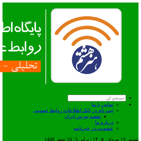
تماس با ما
ثبت نام در بانک اطلاعات روابط عمومی
نقشه بورس ایران
درباره ما
عضويت در خبرنامه
شنبه, ۱۷ مرداد , ۱۴۰۵ | برابر با : 24 صفر 1448