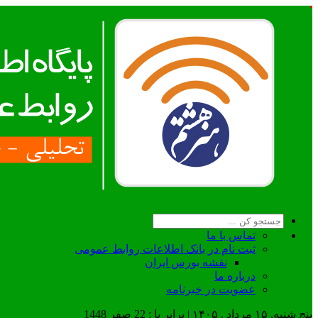
تماس با ما
ثبت نام در بانک اطلاعات روابط عمومی
نقشه بورس ایران
درباره ما
عضويت در خبرنامه
پنج شنبه, ۱۵ مرداد , ۱۴۰۵ | برابر با : 22 صفر 1448