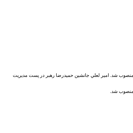
ن منصوب شد. امير لعلي جانشين حميدرضا رهبر در پست مديريت
 منصوب شد.