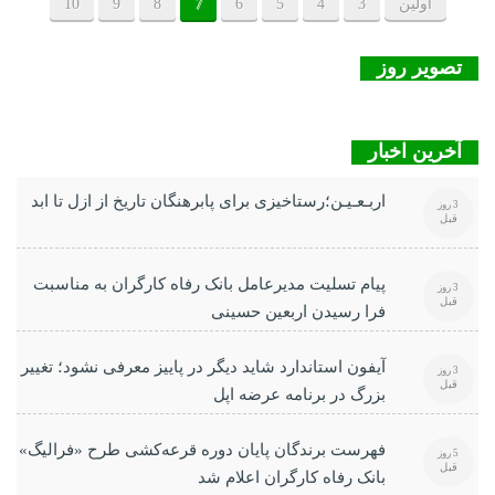
اولین
3
4
5
6
7
8
9
10
تصویر روز
آخرین اخبار
اربـعـیـن؛رستاخیزی برای پابرهنگان تاریخ از ازل تا ابد
3 روز
قبل
پیام تسلیت مدیرعامل بانک رفاه کارگران به مناسبت
3 روز
قبل
فرا رسیدن اربعین حسینی
آیفون استاندارد شاید دیگر در پاییز معرفی نشود؛ تغییر
3 روز
قبل
بزرگ در برنامه عرضه اپل
فهرست برندگان پایان دوره قرعه‌کشی طرح «فرالیگ»
5 روز
قبل
بانک رفاه کارگران اعلام شد