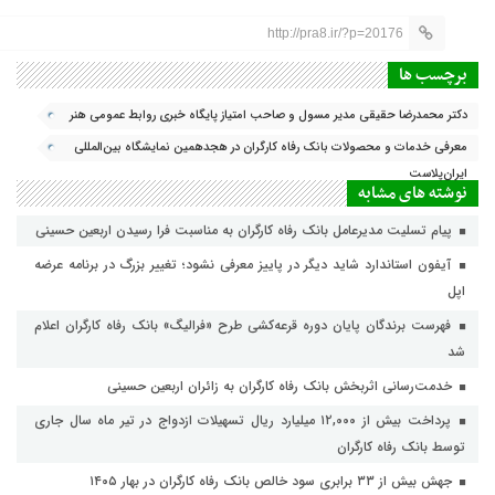
http://pra8.ir/?p=20176
برچسب ها
دکتر محمدرضا حقیقی مدیر مسول و صاحب امتیاز پایگاه خبری روابط عمومی هنر
هشتم
معرفی خدمات و محصولات بانک رفاه کارگران در هجدهمین نمایشگاه بین‌المللی
ایران‌پلاست
نوشته های مشابه
پیام تسلیت مدیرعامل بانک رفاه کارگران به مناسبت فرا رسیدن اربعین حسینی
آیفون استاندارد شاید دیگر در پاییز معرفی نشود؛ تغییر بزرگ در برنامه عرضه
اپل
فهرست برندگان پایان دوره قرعه‌کشی طرح «فرالیگ» بانک رفاه کارگران اعلام
شد
خدمت‌رسانی اثربخش بانک رفاه کارگران به زائران اربعین حسینی
پرداخت بیش از ۱۲,۰۰۰ میلیارد ریال تسهیلات ازدواج در تیر ماه سال جاری
توسط بانک رفاه کارگران
جهش بیش از ۳۳ برابری سود خالص بانک رفاه کارگران در بهار ۱۴۰۵