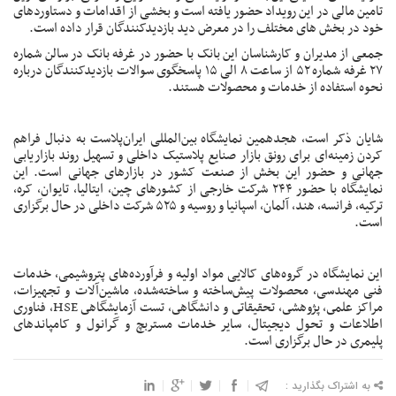
تامین مالی در این رویداد حضور یافته است و بخشی از اقدامات و دستاوردهای
خود در بخش های مختلف را در معرض دید بازدیدکنندگان قرار داده است.
جمعی از مدیران و کارشناسان این
بانک
با حضور در غرفه بانک در سالن شماره
۲۷ غرفه شماره ۵۲ از ساعت ۸ الی ۱۵ پاسخگوی سوالات بازدیدکنندگان درباره
نحوه استفاده از خدمات و محصولات هستند.
شایان ذکر است، هجدهمین نمایشگاه بین‌المللی ایران‌پلاست به دنبال فراهم
کردن زمینه‌ای برای رونق بازار صنایع پلاستیک داخلی و تسهیل روند بازاریابی
جهانی و حضور این بخش از صنعت کشور در بازارهای جهانی است. این
نمایشگاه با حضور ۲۴۴ شرکت خارجی از کشورهای چین، ایتالیا، تایوان، کره،
ترکیه، فرانسه، هند، آلمان، اسپانیا و روسیه و ۵۲۵ شرکت داخلی در حال برگزاری
است.
این نمایشگاه در گروه‌های کالایی مواد اولیه و فرآورده‌های پتروشیمی، خدمات
فنی مهندسی، محصولات پیش‌ساخته و ساخته‌شده، ماشین‌آلات و تجهیزات،
مراکز علمى، پژوهشى، تحقیقاتى و دانشگاهى، تست آزمایشگاهى HSE، فناورى
اطلاعات و تحول دیجیتال، سایر خدمات مستربچ و گرانول و کامپاندهاى
پلیمرى در حال برگزاری است.
به اشتراک بگذارید :