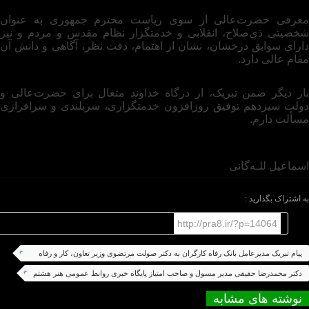
معرفی حضرت‌عالی از سوی ریاست محترم جمهوری به عنوان
شخصیتی ذی‌صلاح، انقلابی و خدمتگزار نظام مقدس و مردم و نیز
دارای سوابق درخشان، نشان از اهتمام، دقت نظر، آگاهی و دانش آن
مقام عالی دارد.
بار دیگر ضمن تبریک، از درگاه خداوند متعال برای حضرت‌عالی و
دولت سیزدهم توفیق روزافزون خدمتگزاری، سربلندی و سرافرازی
مسألت دارم.
اسماعیل للـه‌گانی
به اشتراک بگذارید :
http://pra8.ir/?p=14064
پیام‌ تبریک مدیرعامل بانک رفاه کارگران به دکتر صولت مرتضوی وزیر تعاون، کار و رفاه
اجتماعی
دکتر محمدرضا حقیقی مدیر مسول و صاحب امتیاز پایگاه خبری روابط عمومی هنر هشتم
نوشته های مشابه