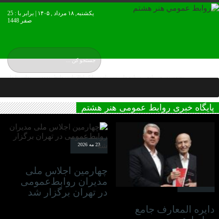
یکشنبه, ۱۸ مرداد , ۱۴۰۵ | برابر با : 25
صفر 1448
عضويت در خبرنامه
درباره ما
ثبت نام در بانک اطلاعات روابط عمومی
تماس با ما
نقشه بورس ایران
پایگاه خبری روابط عمومی هنر هشتم
23 مه 2026
چهارمین اجلاس ملی
مدیران روابط‌عمومی
23 مه 2026
در تهران برگزار شد
دایره المعارف جامع