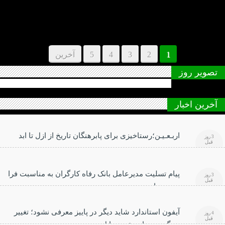
1
2
3
4
5
آخرین
تصویر روز
آخرین اخبار
اربـعـیـن؛رستاخیزی برای پابرهنگان تاریخ از ازل تا ابد
3 روز
قبل
پیام تسلیت مدیرعامل بانک رفاه کارگران به مناسبت فرا
3 روز
قبل
رسیدن اربعین حسینی
آیفون استاندارد شاید دیگر در پاییز معرفی نشود؛ تغییر
4 روز
قبل
بزرگ در برنامه عرضه اپل