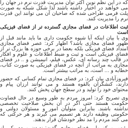
که در این نظم نوین اکثر توان مدیریت قدرت نرم در جهان را
می خواهند در اختیار داشته باشند لذا شکل شبکه به صورت
پلت فرمی طراحی شده که صاحبان آن می توانند این قدرت
نرم را مدیریت کنند.
ثبت اطلاعات در فضای مجازی گسترده تر از فضای فیزیکی
است
وی با بیان اینکه آیا شیوه حکومت داری ما باید مانند قبل از
ظهور فضای مجازی باشد؟ اظهار کرد: عصر فضای مجازی
امتداد فضای فیزیکی بلکه بعضا در برخی حوزه ها بزرگ تر از
فضای فیزیکی است و ثبت و ضبط اطلاعات و علوم و افکار
در قالب چند رسانه ای، عکس، فیلم، انیمیشن و .. در فضای
مجازی به مراتب از آنچه در فضای فیزیکی به صورت کتاب،
خطابه و … است، به مراتب بیشتر است.
فیروزآبادی بیان کرد: در فضای مجازی تمام کسانی که حضور
دارند، کنشگران بالقوه هستند و می توانند ارزان پیام و
محتوای خود را تولید و در سطح جهان پخش کنند.
وی تصریح کرد: امروز مردم به طور وسیع در حال قضاوت
حکومت هستند حتی اگر در آن بخش صلاحیت تخصصی
نداشته باشند. بنابراین متولیان امور و مسئولان دولتی و
حکومتی وظیفه دارند هر تصمیم می گیرند و هر حرکتی که
می کنند مردم را مد نظر خودشان قرار بدهند.
رئیس مرکز ملی فضای مجازی گفت: ندیدن مردم یکی از