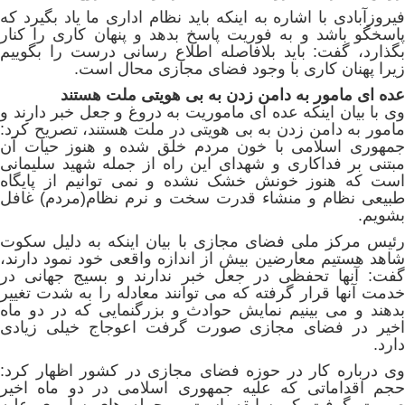
فیروزآبادی با اشاره به اینکه باید نظام اداری ما یاد بگیرد که
پاسخگو باشد و به فوریت پاسخ بدهد و پنهان کاری را کنار
بگذارد، گفت: باید بلافاصله اطلاع رسانی درست را بگوییم
زیرا پهنان کاری با وجود فضای مجازی محال است.
عده ای مامور به دامن زدن به بی هویتی ملت هستند
وی با بیان اینکه عده ای ماموریت به دروغ و جعل خبر دارند و
مامور به دامن زدن به بی هویتی در ملت هستند، تصریح کرد:
جمهوری اسلامی با خون مردم خلق شده و هنوز حیات آن
مبتنی بر فداکاری و شهدای این راه از جمله شهید سلیمانی
است که هنوز خونش خشک نشده و نمی توانیم از پایگاه
طبیعی نظام و منشاء قدرت سخت و نرم نظام(مردم) غافل
بشویم.
رئیس مرکز ملی فضای مجازی با بیان اینکه به دلیل سکوت
شاهد هستیم معارضین بیش از اندازه واقعی خود نمود دارند،
گفت: آنها تحفظی در جعل خبر ندارند و بسیج جهانی در
خدمت آنها قرار گرفته که می توانند معادله را به شدت تغییر
بدهند و می بینیم نمایش حوادث و بزرگنمایی که در دو ماه
اخیر در فضای مجازی صورت گرفت اعوجاج خیلی زیادی
دارد.
وی درباره کار در حوزه فضای مجازی در کشور اظهار کرد:
حجم اقداماتی که علیه جمهوری اسلامی در دو ماه اخیر