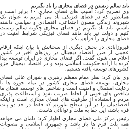
باید سالم زیستن در فضای مجازی را یاد بگیریم
وی تصریح کرد: آسیب های فضای مجازی ۱۰ برابر است و
همانطور که در فضای فیزیکی یاد می گیریم به عنوان یک
شهروند زندگی مصون اجتماعی، اقتصادی و سیاسی داشته
باشیم، باید یاد بگیریم در فضای مجازی چگونه سالم زیست
کنیم و دولت نیز باید مانند فضای فیزیکی شرایط
امنیت در
فضای مجازی
را فراهم بکند.
فیروزآبادی در بخش دیگری از سخنانش با بیان اینکه ارقام
عجیبی از ضرر اقتصاد دیجیتال در روزهای اخیر در کشور
اعلام می شود، گفت: اگر فضای مجازی در ایران توسعه پیدا
کرده با اراده حکومت اسلامی بوده و در اقتصاد دیجیتال جزو
کشورهای توسعه یافته هستیم.
وی بیان کرد: نظر مقام معظم رهبری و شورای عالی فضای
مجازی، توسعه فضای مجازی کشور در تمام حوزه ها با
رعایت استقلال و امنیت است و شاخص های توسعه فضای ما
شاخص های خوبی از لحاظ ضریب نفوذ و استطاعت پذیری
مردم و استفاده از ظرفیت های فضای مجازی است و اینکه
اقتصادمان را در این سطح بیاوریم که فقط در حد دو پلت
فرم باشد، این جفا به ملت و توانائی هاست.
رئیس مرکز ملی فضای مجازی اظهار کرد: دلمان می خواهد
همه پلت فرم ها باز باشد و جمهوری اسلامی و مصوبات