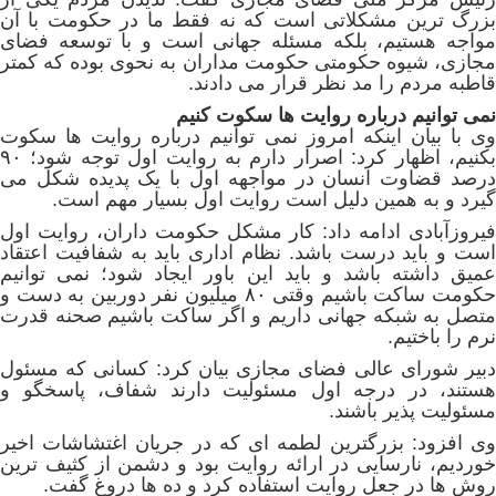
بزرگ ترین مشکلاتی است که نه فقط ما در حکومت با آن
مواجه هستیم، بلکه مسئله جهانی است و با توسعه فضای
مجازی، شیوه حکومتی حکومت مداران به نحوی بوده که کمتر
قاطبه مردم را مد نظر قرار می دادند.
نمی توانیم درباره روایت ها سکوت کنیم
وی با بیان اینکه امروز نمی توانیم درباره روایت ها سکوت
بکنیم، اظهار کرد: اصرار دارم به روایت اول توجه شود؛ ۹۰
درصد قضاوت انسان در مواجهه اول با یک پدیده شکل می
گیرد و به همین دلیل است روایت اول بسیار مهم است.
فیروزآبادی ادامه داد: کار مشکل حکومت داران، روایت اول
است و باید درست باشد. نظام اداری باید به شفافیت اعتقاد
عمیق داشته باشد و باید این باور ایجاد شود؛ نمی توانیم
حکومت ساکت باشیم وقتی ۸۰ میلیون نفر دوربین به دست و
متصل به شبکه جهانی داریم و اگر ساکت باشیم صحنه قدرت
نرم را باختیم.
دبیر شورای عالی فضای مجازی بیان کرد: کسانی که مسئول
هستند، در درجه اول مسئولیت دارند شفاف، پاسخگو و
مسئولیت پذیر باشند.
وی افزود: بزرگترین لطمه ای که در جریان اغتشاشات اخیر
خوردیم، نارسایی در ارائه روایت بود و دشمن از کثیف ترین
روش ها در جعل روایت استفاده کرد و ده ها دروغ گفت.