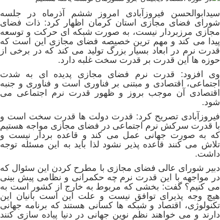
سیدابوالحسن فیروزآبادی امروز ششم آذرماه در جلسه
شورای فضای مجازی استان کرمان اظهار کرد: ذات فضای
مجازی مرزبردار نیست، به صورت شبکه ای حرکت و توسعه
پیدا می کند و مهم ترین خصیصه فضای مجازی این است که
قدرت نرم در ابعاد بسیار بزرگ تولید می کند که در برخی از
حوزه ها این قدرت بر قدرت سخت غلبه دارد.
وی افزود: قدرت نرم فضای مجازی پدیده ای به شدت
اجتماعی، اقتصادی و مبتنی بر فناوری است و فناوری و جنبه
اقتصادی آن موجب بروز و ظهور قدرت نرم اجتماعی می
شود.
فیروزآبادی تصریح کرد: قدرت دولت ها قدرت سخت است و
با قدرت سرکش نرم اجتماعی در فضای مجازی مواجه هستیم
که به صورت جهانی عمل می کند و قاعده بردار نیست و
تلاش می کنند قاعده پذیر نشود لذا باید به این مسئله توجه
داشت.
دبیر شورای عالی فضای مجازی با مطرح کردن این سئوال که
در مواجهه با این قدرت نرم چه حکمرانی و نظامی پیش بینی
می کنیم؟ گفت: بخشی که مربوط به خارج از کشور است به
هیچ وجه پذیرای توافق نیست و علت این است بانیان این
تکنولوژی، اقتصاد و شبکه ها کسانی هستند که برنامه جهانی
دارند و می خواهند نظم نوین جهانی در دنیا پیاده سازی کنند