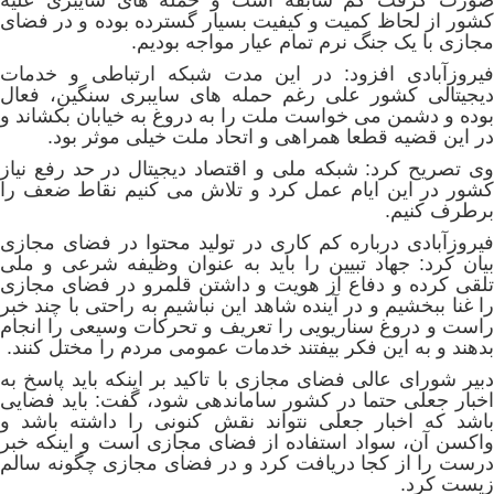
صورت گرفت کم سابقه است و حمله های سایبری علیه
کشور از لحاظ کمیت و کیفیت بسیار گسترده بوده و در فضای
مجازی با یک جنگ نرم تمام عیار مواجه بودیم.
فیروزآبادی افزود: در این مدت شبکه ارتباطی و خدمات
دیجیتالی کشور علی رغم حمله های سایبری سنگین، فعال
بوده و دشمن می خواست ملت را به دروغ به خیابان بکشاند و
در این قضیه قطعا همراهی و اتحاد ملت خیلی موثر بود.
وی تصریح کرد: شبکه ملی و اقتصاد دیجیتال در حد رفع نیاز
کشور در این ایام عمل کرد و تلاش می کنیم نقاط ضعف را
برطرف کنیم.
فیروزآبادی درباره کم کاری در تولید محتوا در فضای مجازی
بیان کرد: جهاد تبیین را باید به عنوان وظیفه شرعی و ملی
تلقی کرده و دفاع از هویت و داشتن قلمرو در فضای مجازی
را غنا ببخشیم و در آینده شاهد این نباشیم به راحتی با چند خبر
راست و دروغ سناریویی را تعریف و تحرکات وسیعی را انجام
بدهند و به این فکر بیفتند خدمات عمومی مردم را مختل کنند.
دبیر شورای عالی فضای مجازی با تاکید بر اینکه باید پاسخ به
اخبار جعلی حتما در کشور ساماندهی شود، گفت: باید فضایی
باشد که اخبار جعلی نتواند نقش کنونی را داشته باشد و
واکسن آن، سواد استفاده از فضای مجازی است و اینکه خبر
درست را از کجا دریافت کرد و در فضای مجازی چگونه سالم
زیست کرد.