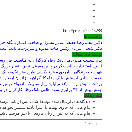
http://pra8.ir/?p=15288
برچسب ها
دکتر محمدرضا حقیقی مدیر مسول و صاحب امتیاز پایگاه خب
دکتر شعبان مرادی رئیس هیات مدیره و سرپرست بانک آینده
نوشته های مشابه
پیام تسلیت مدیرعامل بانک رفاه کارگران به مناسبت فرا رس
آیفون استاندارد شاید دیگر در پاییز معرفی نشود؛ تغییر بزرگ
فهرست برندگان پایان دوره قرعه‌کشی طرح «فرالیگ» بانک ر
خدمت‌رسانی اثربخش بانک رفاه کارگران به زائران اربعین 
پرداخت بیش از ۱۲,۰۰۰ میلیارد ریال تسهیلات ازدواج در تیر ماه سال جاری توسط بانک رفاه کارگران
جهش بیش از ۳۳ برابری سود خالص بانک رفاه کارگران در بهار ۱۴۰۵
ثبت دیدگاه
دیدگاه های ارسال شده توسط شما، پس از تایید توس
پیام هایی که حاوی تهمت یا افترا باشد منتشر نخواهد 
پیام هایی که به غیر از زبان فارسی یا غیر مرتبط باشد