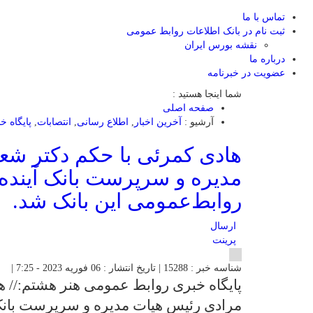
تماس با ما
ثبت نام در بانک اطلاعات روابط عمومی
نقشه بورس ایران
درباره ما
عضويت در خبرنامه
شما اینجا هستید :
صفحه اصلی
آرشیو :
آخرین اخبار
,
اطلاع رسانی
,
انتصابات
,
پایگاه 
هادی کمرئی با حکم دکتر شع
مدیره و سرپرست بانک آیند
روابط‌عمومی‌ این بانک شد.
ارسال
پرینت
شناسه خبر : 15288 | تاریخ انتشار : 06 فوریه 2023 - 7:25 |
پایگاه خبری روابط عمومی هنر هشتم:// ه
مرادی رئیس هیات مدیره و سرپرست بانک