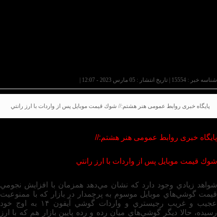
شناسه خبر : 15554 | تاریخ انتشار : 05 مارس 2023 - 12:07 |
پایگاه خبری روابط عمومی هنر هشتم:// شوك قيمت موبايل پس از واردات با ارز رانتي
پایگاه خبری روابط عمومی هنر هشتم://
شوك قيمت موبايل پس از واردات با ارز رانتي
شواهد زيادي وجود دارد كه نشان مي‌دهد همزمان با افزايش نجومي
قيمت گوشي‌هاي موبايل موسوم به پرچمدار در بازار كه با ممنوعيت
عجيب و غريب رجيستري و واردات گوشي آيفون ۱۴ به اوج خود
رسيده، حالا ديگر گوشي‌هاي ميان رده و رده پايين بازار هم كه با ارز