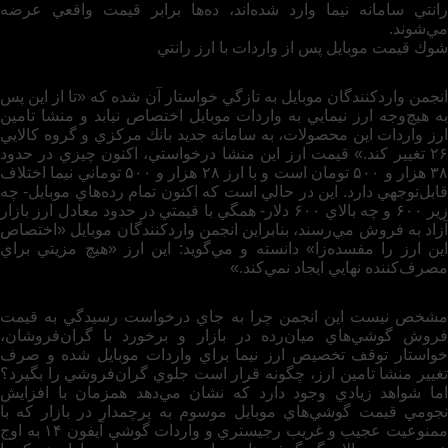
رانتي سامانه نيما وارد شده‌اند، ده‌ها برابر قيمت واقعي عرضه
مي‌شوند.
شوك قيمت موبايل پس از واردات با ارز رانتي
انجمن واردكنندگان موبايل به تازگي خواستار آن شده كه «تا از اين پس
به هيچ‌وجه ارز نيمايي به واردات موبايل اختصاص نيابد و منشا تامين
ارز واردات اين محصولات، به سامانه جديد بانك مركزي و گروه كالايي
۲۶ تغيير كند.» قيمت ارز اين منشا درخواستي، اكنون چيزي در حدود
۳۸ هزار و ۵۰۰ تومان است و با ارز ۲۸ هزار و ۵۰۰ توماني نيما اختلاف
قابل‌توجهي دارد. اين در حالي است كه اكنون تمام رده‌هاي موبايل- چه
زير ۶۰۰ و چه بالاي ۶۰۰ دلار- همگي با قيمتي در حدود معادل ارز بازار
آزاد به فروش مي‌رسند، بنابراين انجمن واردكنندگان موبايل «اختصاص
اين ارز را مفسده‌زا» دانسته و مي‌گويد: اين ارز «هيچ مزيتي براي
مصرف‌كننده نهايي ايجاد نمي‌كند.»
مشخص نيست اين انجمن چرا به جاي درخواست رسيدگي به قيمت
فروش گوشي‌هاي ‌ميان‌رده در بازار و برخورد با گران‌فروشان،
خواستار توقف تخصيص ارز نيما براي واردات موبايل شده و صرف
تغيير منشا تامين ارز، چگونه قرار است جلوي گران‌فروشي را بگيرد؟
اما شواهد زيادي وجود دارد كه نشان مي‌دهد همزمان با افزايش
نجومي قيمت گوشي‌هاي موبايل موسوم به پرچمدار در بازار كه با
ممنوعيت عجيب و غريب رجيستري و واردات گوشي آيفون ۱۴ به اوج