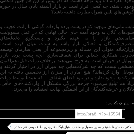
وجود ندارد.» اما بايد توجه داشت كه اگر پيش از اين هم چنين امكاني
وجود داشته، چه كسي قرار است بر بازار آشفته پايان سال در حوزه
گوشي‌هاي تلفن همراه نظارت داشته باشد؟
نابساماني‌هاي موجود كه در پشت پرده واردات گوشي با رانت عجيب و
سودهاي كلان به وجود آمده جاي خالي نهادي كه در عمل مسووليت
ساماندهي بازار را به عهده بگيرد و پاسخگوي دغدغه‌هاي
مصرف‌كنندگان و فعالان بازار باشد به ‌شدت عيان كرده است؛
وزارتخانه متولي اين مساله و زيرمجموعه آن يعني سازمان توسعه
تجارت، همكاري چنداني براي شفاف‌سازي آنچه پشت ‌پرده بازار
موبايل در جريان است، به خرج نمي‌دهند. برخلاف دولت قبل، هم‌اكنون
مشخص نيست كه چه شركت‌هايي چه ميزان ارز در اختيار گرفته و
موبايل وارد كرده‌اند؟ هيچ آماري از ميزان ارز تخصيص يافته به اين
شركت‌ها وجود ندارد و در نبود فضاي شفاف – كه عمدتا ‌توسط دولت
زياد هم تبليغ مي‌شود- چرخه بزرگي متشكل از واردكننده‌هاي خاص،
دلالان و عرضه‌كنندگان از اين آشفتگي نهايت استفاده را مي‌برند.
به اشتراک بگذارید :
http://pra8.ir/?p=15554
دکتر محمدرضا حقیقی مدیر مسول و صاحب امتیاز پایگاه خبری روابط عمومی هنر هشتم