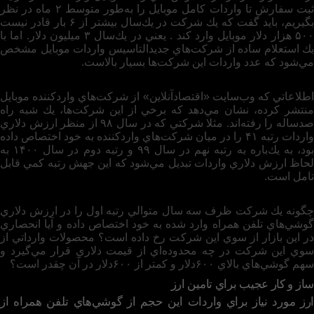
ثبت سفارش تا واردات كامل موبايل را به‌طور متوسط ۲ ماه در نظر
بگيريم، بايد گفت كه يك شركت در يك‌سال بيشتر از ۶ بار قادر نيست
۵۰۰ هزار دلار موبايل وارد كند . يعني در يك‌سال ۳ ميليون دلار. اما با
يك استعلام ساده از شركت‌هاي جديدالتاسيس واردات موبايل مشخص
مي‌شود كه عدد واردات اين شركت‌ها بسيار بالاست.
اطلاعاتي كه وب‌سايت «اقتصادآنلاين» از شركت‌هاي واردكننده موبايل
منتشر كرده، نشان مي‌دهد كه برخي از اين شركت‌ها، يك شبه راه
صدساله را رفته‌اند. مثلا شركتي كه در سال ۹۸ از منظر ارزش دلاري
واردات رتبه ۴۱ را در ميان شركت‌هاي واردكننده به خود اختصاص داده
بود، به يك‌باره به رتبه نهم در سال ۹۹ و رتبه دوم در سال ۱۴۰۰ به
لحاظ ارزش دلاري واردات تبديل مي‌شود كه اين جهش رتبه كمي قابل
تامل است.
چگونه يك شركت ظرف سه سال متوالي رتبه اول را در ارزش دلاري
گوشي‌هاي تلفن همراه وارد شده به خود اختصاص داده و آيا انحصاري
در اين بازار از سوي اين شركت رخ داده است؟ محصولات وارداتي از
سوي اين شركت در چه محدوده‌اي از قيمت دلاري قرار مي‌گيرد و
سهم گوشي‌هاي بالاي ۶۰۰دلار و كمتر از ۶۰۰دلار در آن چقدر است؟
ساز و كار عجيب براي تامين ارز
ارز مورد نياز براي واردات اين حجم از گوشي‌هاي تلفن همراه از