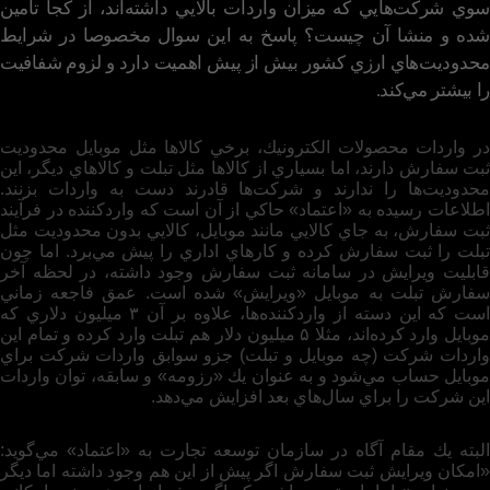
سوي شركت‌هايي كه ميزان واردات بالايي داشته‌اند، از كجا تامين
شده و منشا آن چيست؟ پاسخ به اين سوال مخصوصا در شرايط
محدوديت‌هاي ارزي كشور بيش از پيش اهميت دارد و لزوم شفافيت
را بيشتر مي‌كند.
در واردات محصولات الكترونيك، برخي كالاها مثل موبايل محدوديت
ثبت سفارش دارند، اما بسياري از كالاها مثل تبلت و كالاهاي ديگر، اين
محدوديت‌ها را ندارند و شركت‌ها قادرند دست به واردات بزنند.
اطلاعات رسيده به «اعتماد» حاكي از آن است كه وارد‌كننده در فرآيند
ثبت سفارش، به جاي كالايي مانند موبايل، كالايي بدون محدوديت مثل
تبلت را ثبت سفارش كرده و كارهاي اداري را پيش مي‌برد. اما چون
قابليت ويرايش در سامانه ثبت سفارش وجود داشته، در لحظه آخر
سفارش تبلت به موبايل «ويرايش» شده است. عمق فاجعه زماني
است كه اين دسته از واردكننده‌ها، علاوه بر آن ۳ ميليون دلاري كه
موبايل وارد كرده‌اند، مثلا ۵ ميليون دلار هم تبلت وارد كرده و تمام اين
واردات شركت (چه موبايل و‌ تبلت) جزو سوابق واردات شركت براي
موبايل حساب مي‌شود و به عنوان يك «رزومه» و سابقه، توان واردات
اين شركت را براي سال‌هاي بعد افزايش مي‌دهد.
البته يك مقام آگاه در سازمان توسعه تجارت به «اعتماد» مي‌گويد:
«امكان ويرايش ثبت سفارش اگر پيش از اين هم وجود داشته اما ديگر