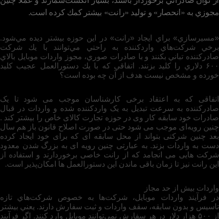
از توان صادراتي برخوردار باشند، بسيار انگشت‌شمارند و عملا چنين
مجوزي به «انحصار» و توليد «رانت» بيشتر كمك كرده است.
«مسيرسازي» براي ايجاد «رانت» در اين حوزه بيشتر ديده مي‌شود.
برخي شركت‌هاي واردكننده به راحتي مي‌توانند با يك شركت
صادر‌كننده تباني بكنند و با صادرات صوري، مجوز واردات موبايل بالاي
۶۰۰ دلاري را كليد بزنند. اتفاقي كه با يك دستورالعمل عجيب كليد
خورده و مشخص نيست هدف از آن چه بوده است؟
اتفاقی که به اعتقاد برخی کارشناسان موجب می شود تا یک
صادرکننده به سرعت تبدیل به یک واردکننده شده و واردات در قبال
صادرات خود سابقه کار وی در حوزه تجارت کالای خاص را بیشتر کند .
چنین رویه‌ای موجب می شود حتی در صورت اصلاح قانون باز هم سال
بعد چنین شرکتی بتواند از محل سابقه ای که برای خود ایجاد کرده
دست به واردات بزند. به عبارتی چنین رویه ای به بزرگ شدن معدود
شرکت هایی می انجامد که از رانت خاصی برخوردارند و استفاده از
این رانت نیز تا زمان باقی ماندن این دستورالعمل ها امکان‌پذیر است.
واردات بيش از حد مجاز
در فرآيند واردات موبايل، شركت‌ها به خصوص شركت‌هاي تازه
تاسيس و بدون سابقه، سقف واردات و ثبت سفارش دارند. يعني بيشتر
از ۵۰۰ هزار دلار در هر سفارش نمي‌توانند موبايل وارد كنند. اگر فرآيند