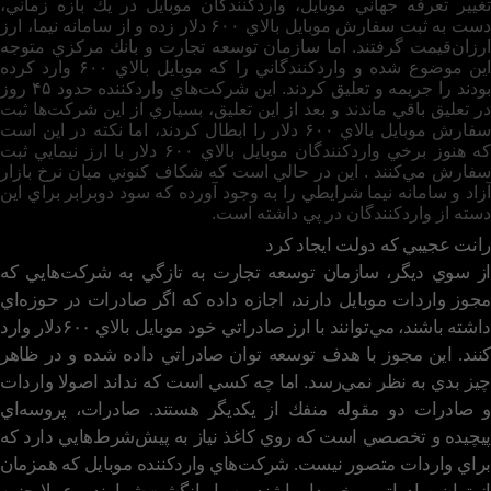
تغيير تعرفه‌ جهاني موبايل، واردكنندگان موبايل در يك بازه زماني،
دست به ثبت سفارش موبايل بالاي ۶۰۰ دلار زده و از سامانه نيما، ارز
ارزان‌قيمت گرفتند. اما سازمان توسعه تجارت و بانك مركزي متوجه
اين موضوع شده و واردكنندگاني را كه موبايل بالاي ۶۰۰ وارد كرده
بودند را جريمه و تعليق كردند. اين شركت‌هاي واردكننده حدود ۴۵ روز
در تعليق باقي ماندند و بعد از اين تعليق، بسياري از اين شركت‌ها ثبت
سفارش موبايل بالاي ۶۰۰ دلار را ابطال كردند، اما نكته در اين است
كه هنوز برخي واردكنندگان موبايل بالاي ۶۰۰ دلار با ارز نيمايي ثبت
سفارش مي‌كنند . اين در حالي است كه شكاف كنوني ميان نرخ بازار
آزاد و سامانه نيما شرايطي را به وجود آورده كه سود دوبرابر براي اين
دسته از واردكنندگان در پي داشته است.
رانت عجيبي كه دولت ايجاد كرد
از سوي ديگر، سازمان توسعه تجارت به تازگي به شركت‌هايي كه
مجوز واردات موبايل دارند، اجازه داده كه اگر صادرات در حوزه‌اي
داشته باشند، مي‌توانند با ارز صادراتي خود موبايل بالاي ۶۰۰دلار وارد
كنند. اين مجوز با هدف توسعه توان صادراتي داده شده و در ظاهر
چيز بدي به نظر نمي‌رسد. اما چه كسي است كه نداند اصولا واردات
و صادرات دو مقوله منفك از يكديگر هستند. صادرات، پروسه‌اي
پيچيده و تخصصي است كه روي كاغذ نياز به پيش‌شرط‌هايي دارد كه
براي واردات متصور نيست. شركت‌هاي واردكننده موبايل كه همزمان