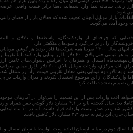
خود رسيده، حالا ديگر گوشي‌هاي ميان رده و رده پايين بازار هم كه با
ارز رانتي سامانه نيما وارد شده‌اند، ده‌ها برابر قيمت واقعي عرضه
مي‌شوند.
اتفاقات بازار موبايل آنچنان عجيب شده كه فعالان بازار از فضاي رانتي
به وجود آمده مي‌گويند.
فضايي كه چرخه‌اي از واردكنندگان، واسطه‌ها و دلالان و البته
فروشندگان را در بر مي‌گيرد و سودهاي هنگفتي دارد.
تا انتهاي سال ۱۴۰۰ تقريبا همه شركت‌ها قادر بودند هر گوشي موبايلي
را به هر قيمتي حتي بالاي ۶۰۰ دلار با ارز نيمايي وارد كنند. اما تقريبا از
ارديبهشت‌ماه امسال و همزمان با افزايش دشواري‌هاي تامين ارز
براي بانك مركزي، واردات موبايل بالاي ۶۰۰ دلار با ارز نيمايي متوقف
شد و به تالار دوم نيمايي يعني معادل تقريبي قيمت آزاد ارز منتقل شد.
اما واردكنندگان از اين موضوع استقبال نكردند و ميزان واردات در پي
اين تصميم به‌ شدت افت كرد.
شواهد افت واردات پس از اين تصميم را مي‌توان در آمارهاي موجود
كاملا ديد. سال گذشته بالغ بر ۴٫۱ ميليارد دلار گوشي تلفن همراه وارد
كشور شد و در صدر ليست واردات قرار داشت. اما در ۱۰ ماه ابتدايي
سال جاري اين رقم به حدود ۳٫۳ ميليارد دلار كاهش يافت.
اما اتفاق دوم در ميانه تابستان افتاده است. اواسط تابستان امسال و با