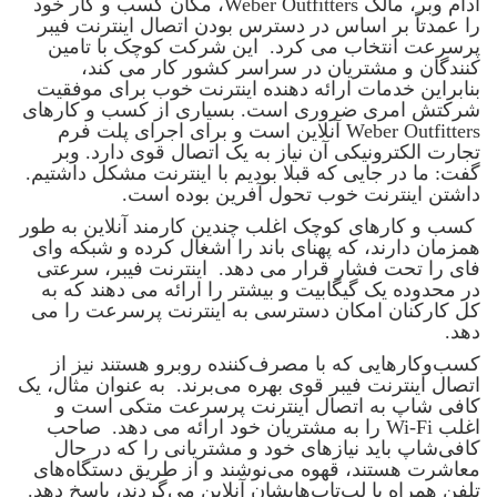
آدام وبر، مالک Weber Outfitters، مکان کسب و کار خود
را عمدتاً بر اساس در دسترس بودن اتصال اینترنت فیبر
پرسرعت انتخاب می کرد. این شرکت کوچک با تامین
کنندگان و مشتریان در سراسر کشور کار می کند،
بنابراین خدمات ارائه دهنده اینترنت خوب برای موفقیت
شرکتش امری ضروری است. بسیاری از کسب و کارهای
Weber Outfitters آنلاین است و برای اجرای پلت فرم
تجارت الکترونیکی آن نیاز به یک اتصال قوی دارد. وبر
گفت: ما در جایی که قبلا بودیم با اینترنت مشکل داشتیم.
داشتن اینترنت خوب تحول آفرین بوده است.
کسب و کارهای کوچک اغلب چندین کارمند آنلاین به طور
همزمان دارند، که پهنای باند را اشغال کرده و شبکه وای
فای را تحت فشار قرار می دهد. اینترنت فیبر، سرعتی
در محدوده یک گیگابیت و بیشتر را ارائه می دهند که به
کل کارکنان امکان دسترسی به اینترنت پرسرعت را می
دهد.
کسب‌وکارهایی که با مصرف‌کننده روبرو هستند نیز از
اتصال اینترنت فیبر قوی بهره می‌برند. به عنوان مثال، یک
کافی شاپ به اتصال اینترنت پرسرعت متکی است و
اغلب Wi-Fi را به مشتریان خود ارائه می دهد. صاحب
کافی‌شاپ باید نیازهای خود و مشتریانی را که در حال
معاشرت هستند، قهوه می‌نوشند و از طریق دستگاه‌های
تلفن همراه یا لپ‌تاپ‌هایشان آنلاین می‌گردند، پاسخ دهد.