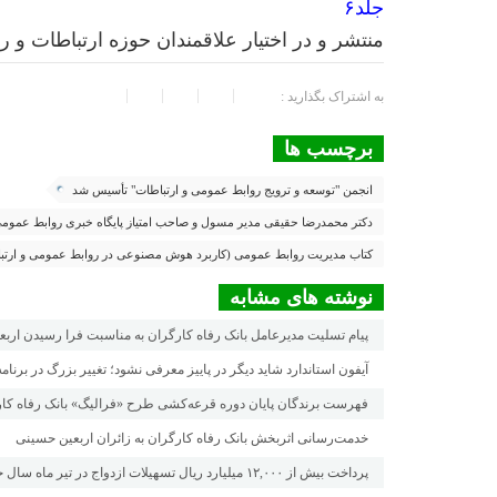
جلد۶
منتشر و در اختیار علاقمندان حوزه ارتباطات و
به اشتراک بگذارید :
برچسب ها
انجمن "توسعه و ترویج روابط عمومی و ارتباطات" تأسیس شد
دکتر محمدرضا حقیقی مدیر مسول و صاحب امتیاز پایگاه خبری روابط عموم
کتاب مدیریت روابط عمومی (کاربرد هوش مصنوعی در روابط عمومی و ارتب
نوشته های مشابه
پیام تسلیت مدیرعامل بانک رفاه کارگران به مناسبت فرا رسیدن ارب
آیفون استاندارد شاید دیگر در پاییز معرفی نشود؛ تغییر بزرگ در برنام
فهرست برندگان پایان دوره قرعه‌کشی طرح «فرالیگ» بانک رفاه کار
خدمت‌رسانی اثربخش بانک رفاه کارگران به زائران اربعین حسینی
پرداخت بیش از ۱۲,۰۰۰ میلیارد ریال تسهیلات ازدواج در تیر ماه سال جاری توسط بانک رفاه کارگران