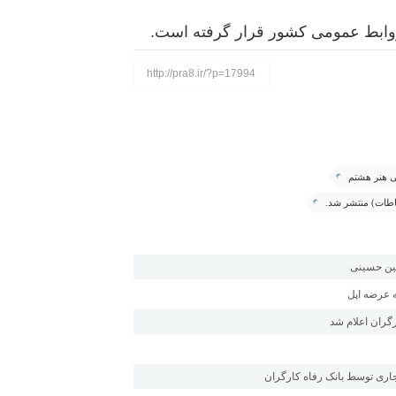
 روابط عمومی کشور قرار گرفته است.
http://pra8.ir/?p=17994
ی هنر هشتم
اطات) منتشر شد.
عین حسینی
ه عرضه اپل
گران اعلام شد