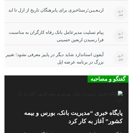
اربـعـیـن؛رستاخیزی برای پابرهنگان تاریخ از ازل تا ابد
5 روز
قبل
پیام تسلیت مدیرعامل بانک رفاه کارگران به مناسبت
5 روز
قبل
فرا رسیدن اربعین حسینی
آیفون استاندارد شاید دیگر در پاییز معرفی نشود؛ تغییر
6 روز
قبل
بزرگ در برنامه عرضه اپل
گفتگو و مصاحبه
پایگاه خبری “مدیریت بانک، بورس و بیمه
کشور” آغاز به کار کرد