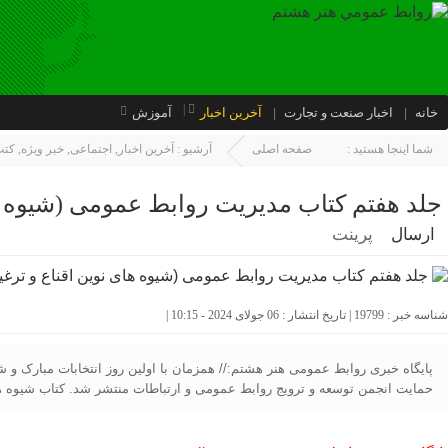
خانه
اخبار صنعت و تجارت
آخرین اخبار
آموزش
شما اینجا هستید :
صفحه اصلی
آرشیو :
آخرین اخبار
,
اجتماعی
,
خبر ویژه
,
كتب
جلد هفتم کتاب مدیریت روابط عمومی (شیوه ه
ارسال
پرینت
شناسه خبر : 19799 | تاریخ انتشار : 06 جولای 2024 - 10:15 |
حمایت انجمن توسعه و ترویج روابط عمومی و ارتباطات منتشر شد. کتاب شیوه ها