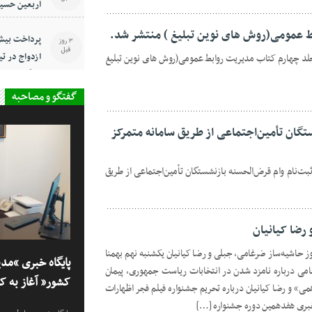
اربعین حسی
 عمومی(روش های نوین تبلیغ ) منتشر شد.
3 روز
قبل
ازدواج در تی
جلد چهارم کتاب مدیریت روابط عمومی(روش های نوین تبلیغ
کارگران
گفتگو و مصاحبه
تگان تأمین‌اجتماعی از طریق سامانه متمرکز
بت‌نام وام قرض‌الحسنه بازنشستگان تأمین‌اجتماعی از طریق
رضا کیانیان
ز حاشیه‌ساز ضرغامی، جبلی و رضا کیانیان یکشنبه نهم بهمنا
پایگاه خبری “مد
می درباره نامزد شدن در انتخابات ریاست جمهوری، پیمان
کشور” آغاز به کا
» و رضا کیانیان درباره تحریم جشنواره فیلم فجر اظهارات
بری هفدهمین دوره جشنواره […]