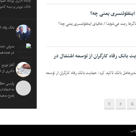
پایگاه خبری روابط عمو
بانک، بورس و بیمه کشور
 اینفلوئنسری یعنی چه؟
گرها رصد می‌شوند‍! / مافیای اینفلوئنسری یعنی چه؟
بانک رفاه ک
معرفی خدما
در هجدهمین 
ت بانک رفاه کارگران از توسعه اشتغال در
آغاز توزیع
دکتری از ا
یرعامل بانک تاکید کرد: حمایت بانک رفاه کارگران از توسعه
رئیسی خطاب
به انتقادات
پاسخ بدهید
7
6
5
مي