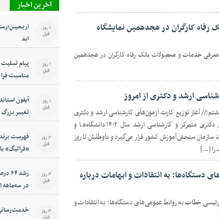
آخرین اخبار
رفاه کارگران در هجدهمین نمایشگاه
اربـعـیـن؛رست
1 روز
قبل
ابد
 معرفی خدمات و محصولات بانک رفاه کارگران در هجدهمین
پیام تسلیت م
1 روز
قبل
مناسبت فرا 
شناسی ارشد و دکتری از امروز
آیفون استاند
1 روز
قبل
شتم:// آغاز توزیع کارت آزمون‌های کارشناسی ارشد و دکتری
تغییر بزرگ د
از امروز کارت ورود به جلسه دو آزمون دکتری متمرکز و کارشناسی ارشد سال ۱۴۰۲ دانشگاه‌ها و
سازمان سنجش آموزش کشور قرار می‌گیرد و داوطلبان تا روز
فهرست برندگ
3 روز
قبل
 را […]
«فرالیگ» بان
رشد ۴
 دستگاه‌ها: به انتقادات و ابهامات درباره
3 روز
قبل
در سه‌ماهه 
ئیسی خطاب به روابط عمومی‌های دستگاه‌ها: به انتقادات و
خدمت‌رسانی ا
3 روز
قبل