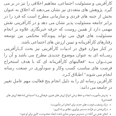
کارآفرینی و مسئولیت اجتماعی، مفاهیم اخلاقی را نیز در بر می
گیرد. پژوهش های متعددی نیز نشان می‌دهند که اخلاق به عنوان
بخش از جنبه های فردی و سازمانی مطرح است که فرد را در
برابر جامعه مسئولیت پذیر نشان می دهد و در کارآفرینی نقش
مهمی دارد از همین روست که حرفه خبرنگاری علاوه بر انجام
مسئولیت های فوق می تواند پیوندگاه محکمی بین توسعه
رفتارهای کارآفرینانه و تبیین ارزش های اجتماعی باشد.
در کنار موارد فوق در ادبیات کارآفرینی نیز بحث کــارآفرینی
رســانه ای به عنوان موضوع جدیدی مطرح می باشد و آن را
می‌تــوان بــه “فعالیتهای کارآفرینانه ای که با هدف استخراج
فرصت های مناسب کسب وکار و سودآوری در صنعت رسانه
انجام می شوند” اطـلاق کـرد.
کارآفرین رسانه ای را به دلیل انجام پنج فعالیت مهم عاملِ تغییر
در جامعه می دانند:
پذیرش مأموریت ایجاد و حفظ برخی انواع ارزش های هنری، فرهنگی و یا اجتماعی (نه فقط ارزش های
اقتصادی)؛
درک وتعقیب فرصت های جدید برای انجام این مأموریت؛
درگیرشدن در فرآیند مستمر نوآوری، تطابق و یادگیری؛
ایفای نقش بـی آنکـه در دسـترس نبـودن منابع باعث ایجاد محدودیت کاری برای او شود؛