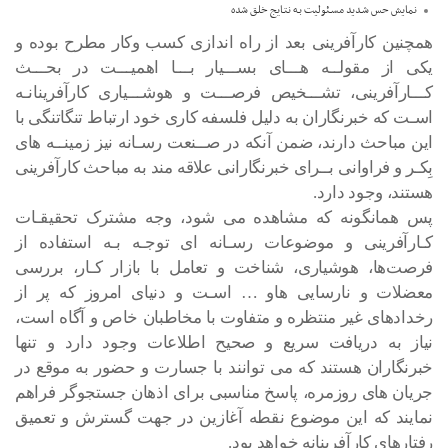
نمایش حس شـدید مسـئولیت بـه نتـایج خلـق شده
همچنین کارآفرینی بعد از راه اندازی کسب وکار مطرح بوده و
یکی از مقولــه هـــای بســـیار بـــا اهمیـــت در بحـــث
کـــارآفرینی، تشـــخیص فرصـــت و هوشـــیاری کارآفرینانـه
اسـت که خبرنگاران به دلیل فلسفه کاری خود ارتباط تنگاتنگی با
این مباحث دارند، ضمن آنکه در صــنعت رسـانه نیز زمینــه های
بِکـر و فراوانی بــرای خبرنگارانی علاقه مند به مباحث کارآفرینی
هستند، وجود دارد.
پس همانگونه که مشاهده می شود، وجه مشترک تحقیقـات
کـارآفرینی و موضوعات رسـانه ای توجـه بـه استفاده از
فرصت‌ها، هوشیاری، شناخت و تعامل با بازار کـار، بررسی
معضلات و نارسایی هاو … اسـت و دنیای امروز که پر از
رخدادهای غیر منتظره و متفاوت با مخاطبان خاص و آگاه است،
نیاز به دریافت سریع و صحیح اطلاعات وجود دارد و تنها
خبرنگاران هستند که می توانند با جسارت و حضور به موقع در
جریان های روزمره، پاسخ مناسبی برای اذهان جستجوگر فراهم
نمایند که این موضوع نقطه آغازین در جهت گسترش و تعمیق
رفتارهای کارآفرینانه خواهد بود.