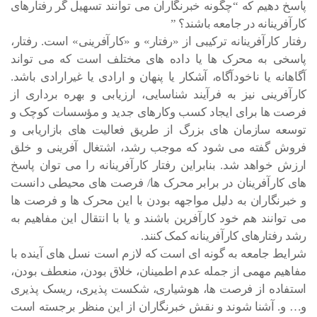
پاسخ دهیم که “چگونه خبرنگاران می توانند تسهیل گر رفتارهای
کارآفرینانه در جامعه باشند؟ ”
رفتار کارآفرینانه ترکیبی از «رفتار» و «کارآفرینی» است. رفتار،
پاسخی به محرک ها یا داده های مختلف است که می تواند
آگاهانه یا ناخودآگاه، آشکار یا پنهان و ارادی یا غیرارادی باشد.
کارآفرینی نیز به فرآیند شناسایی، ارزیابی و بهره برداری از
فرصت ها برای ایجاد کسب وکارهای جدید و مؤسسات کوچک و
توسعه سازمان های بزرگ از طریق فعالیت های بازاریابی و
فروش گفته می شود که موجب رشد، اشتغال آفرینی و خلق
ارزش خواهد شد. بنابراین رفتار کارآفرینانه را می توان پاسخ
های کارآفرینان در برابر محرک ها/ فرصت های محیطی دانست
و خبرنگاران به دلیل مواجهه بودن با این محرک ها و فرصت ها
می توانند هم خود کارآفرین باشند و یا با انتقال این مفاهیم به
رشد رفتارهای کارآفرینانه کمک کنند.
شرایط جامعه به گونه ای است که لازم است نسل های آینده با
مفاهیم مهمی از جمله عدم اطمینان، خلاق بودن، منعطف بودن،
استفاده از فرصت ها، هوشیاری، شکست پذیری، ریسک پذیری
و… و. آشنا شوند و نقش خبرنگاران از این منظر برجسته است