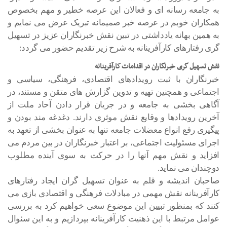
به جامعه رسانه ای و فعالان این عرصه خطیر و مهم بخصوص
همکاران خوبم در عرصه خبر صمیمانه تبریک عرض می نمایم و
به همین بهانه یادداشتی در تبین نقش خبرنگاران عزیز در تسهیل
گری رفتارهای کارآفرینانه به شرح زیر تقدیم حضور می گردد:
نقش تسهیل گری خبرنگاران در اقدامات کارآفرینانه
خبرنگاران با ثبت رویدادهای اقتصادی، فرهنگی، سیاسی و
اجتماعی و همچنین تهیه و تدوین گزارش های متقن و مستند، در
آگاهی بخشی به جامعه و در جریان قرار دادن آحاد ملت از
آخرین رویدادها و وقایع نقش موثری دارند. دغدغه مند بودن و
پیگیری رفع انواع معضلات جامعه تنها به عنوان بخشی از تعهد به
اجرای مسئولیت اجتماعی، بر اعتبار خبرنگاران در بین مردم می
افزاید و نقش مهم آنها را در حرکت به سوی آینده مطلوب
دوچندان می نماید.
صاحبان اندیشه و قلم به عنوان تسهیل گران ایجاد رفتارهای
کارآفرینانه نقش مهمی در مبادلات فرهنگی و اقتصادی بازی می
کنند که بمنظور تبیین این موضوع سعی خواهیم کرد به بررسی
عوامل مرتبط با این ذهنیت کارآفرینانه بپردازیم و به این سئوال