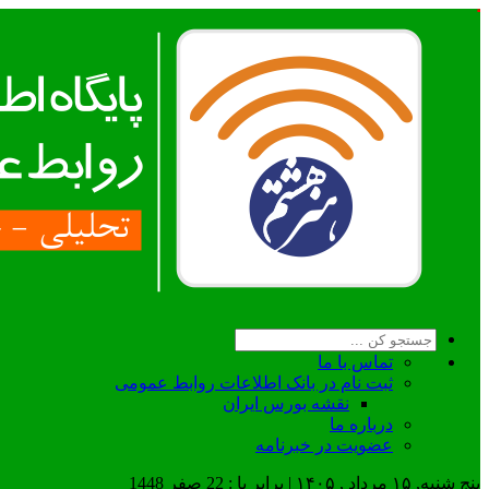
تماس با ما
ثبت نام در بانک اطلاعات روابط عمومی
نقشه بورس ایران
درباره ما
عضويت در خبرنامه
پنج شنبه, ۱۵ مرداد , ۱۴۰۵ | برابر با : 22 صفر 1448