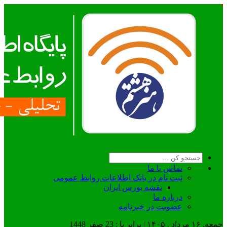
تماس با ما
ثبت نام در بانک اطلاعات روابط عمومی
نقشه بورس ایران
درباره ما
عضويت در خبرنامه
جمعه, ۱۶ مرداد , ۱۴۰۵ | برابر با : 23 صفر 1448