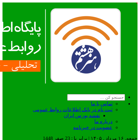
تماس با ما
ثبت نام در بانک اطلاعات روابط عمومی
نقشه بورس ایران
درباره ما
عضويت در خبرنامه
جمعه, ۱۶ مرداد , ۱۴۰۵ | برابر با : 23 صفر 1448