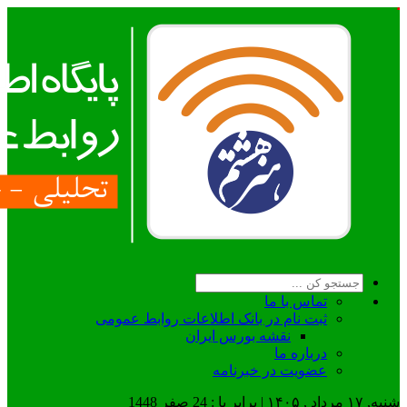
تماس با ما
ثبت نام در بانک اطلاعات روابط عمومی
نقشه بورس ایران
درباره ما
عضويت در خبرنامه
شنبه, ۱۷ مرداد , ۱۴۰۵ | برابر با : 24 صفر 1448