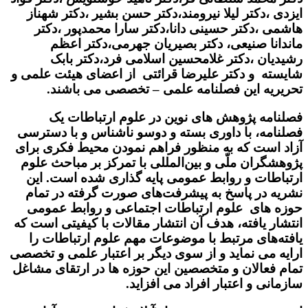
ایزدی ،دکتر لیلا نیرومند،دکتر حسن بشیر ،دکتر شهناز
هاشمی ،دکتر حسینی دانا،دکتر سارا محمدپور ،دکتر
ماندانا صنیعی، دکتر بصیریان جهرمی،دکتر اعظم
رشیدیان ،دکتر غلامحسین اسلامی فرد،دکتر بابک
شایسته و دکتر علیرضا قرائتی از اعضای هیئت علمی و
تحریریه این فصلنامه علمی – تخصصی می باشند.
فصلنامه پژوهش های نوین در علوم ارتباطات یک
فصلنامه، با داوری بسته و دوسو ناشناس و با دسترسی
آزاد است که به منظور فراهم نمودن محیط فکری برای
پژوهشگران ملّی و بین‌المللی با تمرکز بر مباحث علوم
ارتباطات و روابط عمومی پایه گذاری شده است. این
نشریه در پاسخ به پیشرفت‌های صورت گرفته در تمام
حوزه های علوم ارتباطات اجتماعی و روابط عمومی
انتشار یافته، هدف آن انتشار مقالات با کیفیتی است که
یافته‌های مرتبط با موضوعات مهم علوم ارتباطات را
ارایه می‌ نماید و از سوی دیگر بر اعتبار علمی و تخصصی
تمام فعالان و متخصصین این حوزه ها در ارتقای مشاغل
سازمانی و اعتبار افراد می افزاید.