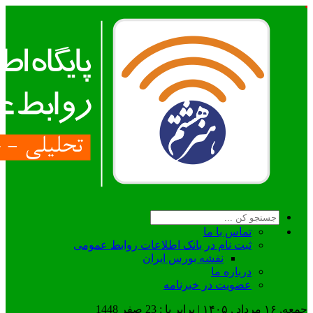
تماس با ما
ثبت نام در بانک اطلاعات روابط عمومی
نقشه بورس ایران
درباره ما
عضويت در خبرنامه
جمعه, ۱۶ مرداد , ۱۴۰۵ | برابر با : 23 صفر 1448