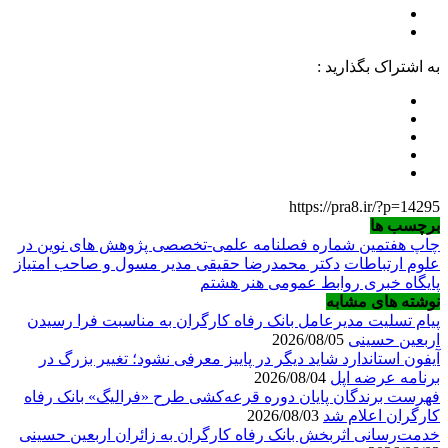
به اشتراک بگذارید :
https://pra8.ir/?p=14295
برچسب ها
چاپ هفتمین شماره فصلنامه علمی-تخصصی پژوهش های نوین در
علوم ارتباطات
دکتر محمدرضا حقیقی مدیر مسول و صاحب امتیاز
پایگاه خبری روابط عمومی هنر هشتم
نوشته های مشابه
پیام تسلیت مدیرعامل بانک رفاه کارگران به مناسبت فرا رسیدن
اربعین حسینی
2026/08/05
آیفون استاندارد شاید دیگر در پاییز معرفی نشود؛ تغییر بزرگ در
برنامه عرضه اپل
2026/08/04
فهرست برندگان پایان دوره قرعه‌کشی طرح «فرالیگ» بانک رفاه
کارگران اعلام شد
2026/08/03
خدمت‌رسانی اثربخش بانک رفاه کارگران به زائران اربعین حسینی