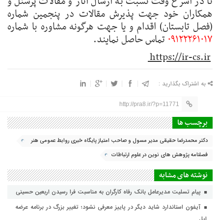
تا در اسرع وقت نسبت به ارسال آثار و مقالات پرسنل و
همکاران خود جهت پذیرش مقالات در پنجمین شماره
(فصل تابستان) اقدام و یا جهت هرگونه مشاوره با شماره
۰۹۱۲۲۲۶۱۰۱۷
تماس حاصل نمایند.
https://ir-cs.ir
به اشتراک بگذارید :
http://pra8.ir/?p=11771
برچسب ها
دکتر محمدرضا حقیقی مدیر مسول و صاحب امتیاز پایگاه خبری روابط عمومی هنر
هشتم
فصلنامه پژوهش های نوین در علوم ارتباطات
نوشته های مشابه
پیام تسلیت مدیرعامل بانک رفاه کارگران به مناسبت فرا رسیدن اربعین حسینی
آیفون استاندارد شاید دیگر در پاییز معرفی نشود؛ تغییر بزرگ در برنامه عرضه
اپل