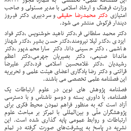
این فصلنامه علمی- تخصصی به شماره مجوز ۸۸۳۲۳
وزارت فرهنگ و ارشاد اسلامی با مدیر مسئولی و صاحب
امتیازی
دکتر محمدرضا حقیقی
و سردبیری دکتر فیروز
دیندار فرکوش منتشر می شود.
دکتر محمد سلطانی فر،دکتر ناهید خوشنویس ،دکتر فواد
ایزدی ،دکتر لیلا نیرومند،دکتر حسن بشیر ،دکتر شهناز
هاشمی ،دکتر حسینی دانا،دکتر سارا محمدپور ،دکتر
ماندانا صنیعی، دکتر بصیریان جهرمی،دکتر اعظم
رشیدیان ،دکتر غلامحسین اسلامی فرد،دکتر علیرضا
قرائتی و دکتر رضا یادگاری اعضای هیئت علمی و تحریریه
این فصلنامه علمی تخصصی می باشند.
فصلنامه پژوهش های نوین در علوم ارتباطات یک
فصلنامه، با داوری بسته و دوسو ناشناس و با دسترسی
آزاد است که به منظور فراهم نمودن محیط فکری برای
پژوهشگران ملّی و بین‌المللی با تمرکز بر مباحث علوم
ارتباطات و روابط عمومی پایه گذاری شده است. این
نشریه در پاسخ به پیشرفت‌های صورت گرفته در تمام