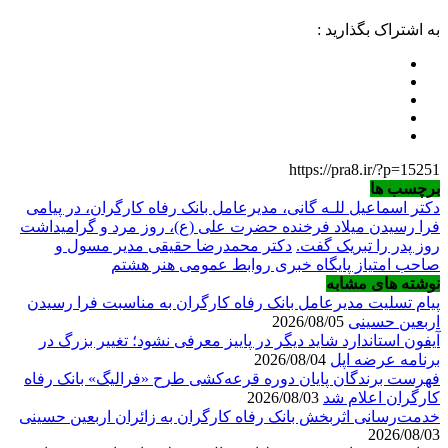
به اشتراک بگذارید :
https://pra8.ir/?p=15251
برچسب ها
دکتر اسماعیل للـه گانی، مدیرعامل بانک رفاه کارگران، در پیامی
فرا رسیدن میلاد فرخنده حضرت علی (ع)، روز مرد و گرامیداشت
روز پدر را تبریک گفت.
دکتر محمدرضا حقیقی مدیر مسول و
صاحب امتیاز پایگاه خبری روابط عمومی هنر هشتم
نوشته های مشابه
پیام تسلیت مدیرعامل بانک رفاه کارگران به مناسبت فرا رسیدن
اربعین حسینی
2026/08/05
آیفون استاندارد شاید دیگر در پاییز معرفی نشود؛ تغییر بزرگ در
برنامه عرضه اپل
2026/08/04
فهرست برندگان پایان دوره قرعه‌کشی طرح «فرالیگ» بانک رفاه
کارگران اعلام شد
2026/08/03
خدمت‌رسانی اثربخش بانک رفاه کارگران به زائران اربعین حسینی
2026/08/03