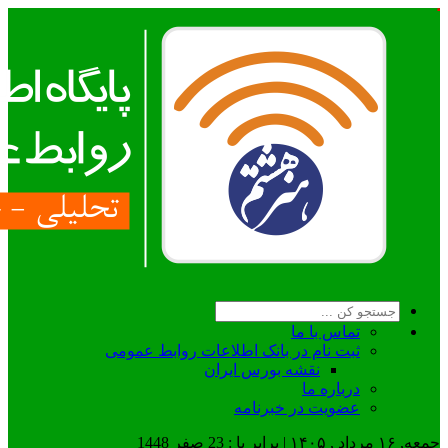
تماس با ما
ثبت نام در بانک اطلاعات روابط عمومی
نقشه بورس ایران
درباره ما
عضويت در خبرنامه
جمعه, ۱۶ مرداد , ۱۴۰۵ | برابر با : 23 صفر 1448