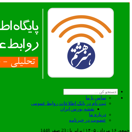
تماس با ما
ثبت نام در بانک اطلاعات روابط عمومی
نقشه بورس ایران
درباره ما
عضويت در خبرنامه
جمعه, ۱۶ مرداد , ۱۴۰۵ | برابر با : 23 صفر 1448