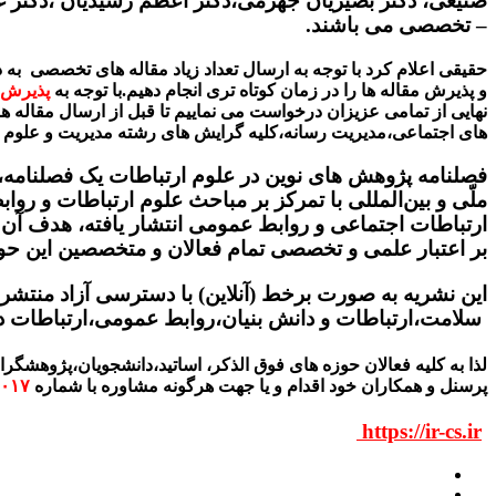
صنیعی، دکتر بصیریان جهرمی،دکتر اعظم رشیدیان ،دکتر غ
– تخصصی می باشند.
حقیقی اعلام کرد با توجه به ارسال تعداد زیاد مقاله های تخصصی ب
و پذیرش مقاله ها را در زمان کوتاه تری انجام دهیم.با توجه به
پذیرش م
نهایی از تمامی عزیزان درخواست می نماییم تا قبل از ارسال مقاله ها
های اجتماعی،مدیریت رسانه،کلیه گرایش های رشته مدیریت و علوم ا
فصلنامه پژوهش های نوین در علوم ارتباطات یک فصلنامه،
ملّی و بین‌المللی با تمرکز بر مباحث علوم ارتباطات و 
ارتباطات اجتماعی و روابط عمومی انتشار یافته، هدف آن ان
بر اعتبار علمی و تخصصی تمام فعالان و متخصصین این حوزه
این نشریه به صورت برخط (آنلاین) با دسترسی آزاد منتشر
سلامت،ارتباطات و دانش بنیان،روابط عمومی،ارتباطات د
لذا به کلیه فعالان حوزه های فوق الذکر، اساتید،دانشجویان،پژوهش
پرسنل و همکاران خود اقدام و یا جهت هرگونه مشاوره با شماره
۰۱۷
https://ir-cs.ir