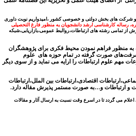
ائتی از اعضای هیئت علمی و تحریریه این فصلنامه علمی
مان و شرکت های بخش دولتی و خصوصی کشور ،امیدواریم نوبت داوری
ره، رساله کارشناسی ارشد دانشجویان به منظور فارغ التحصیلی
پذیرش از تمامی رشته های ارتباطات،روالبط عمومی،بازاریابی،شبکه
ه به منظور فراهم نمودن محیط فکری برای پژوهشگران
پیشرفت‌های صورت گرفته در تمام حوزه های علوم
ات مهم علوم ارتباطات را ارایه می‌ نماید و از سوی دیگر
ماعی،ارتباطات اقتصادی،ارتباطات بین الملل،ارتباطات
ت و ارتباطات و…به صورت مستمر پذیرش مقاله دارد.
علام می گردد تا در اسرع وقت نسبت به ارسال آثار و مقالات