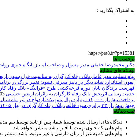
به اشتراک بگذارید :
https://pra8.ir/?p=15381
برچسب ها
دکتر محمدرضا حقیقی مدیر مسول و صاحب امتیاز پایگاه خبری روا
نوشته های مشابه
پیام تسلیت مدیرعامل بانک رفاه کارگران به مناسبت فرا رسیدن ارب
آیفون استاندارد شاید دیگر در پاییز معرفی نشود؛ تغییر بزرگ در برنا
فهرست برندگان پایان دوره قرعه‌کشی طرح «فرالیگ» بانک رفاه کار
خدمت‌رسانی اثربخش بانک رفاه کارگران به زائران اربعین حسینی
2026/08/03
پرداخت بیش از ۱۲,۰۰۰ میلیارد ریال تسهیلات ازدواج در تیر ماه سال جاری توسط بانک رفاه کارگران
جهش بیش از ۳۳ برابری سود خالص بانک رفاه کارگران در بهار ۱۴۰۵
ثبت دیدگاه
دیدگاه های ارسال شده توسط شما، پس از تایید توسط تیم مد
پیام هایی که حاوی تهمت یا افترا باشد منتشر نخواهد شد.
پیام هایی که به غیر از زبان فارسی یا غیر مرتبط باشد منتشر ن