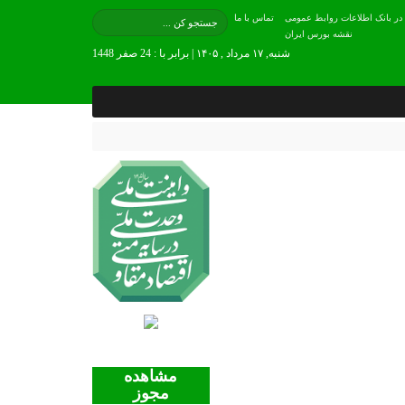
 در بانک اطلاعات روابط عمومی
تماس با ما
نقشه بورس ایران
شنبه, ۱۷ مرداد , ۱۴۰۵ | برابر با : 24 صفر 1448
مشاهده
مجوز