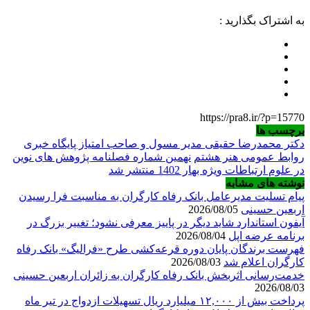
به اشتراک بگذارید :
https://pra8.ir/?p=15770
برچسب ها
دکتر محمدرضا حقیقی مدیر مسول و صاحب امتیاز پایگاه خبری
روابط عمومی هنر هشتم
نهمین شماره فصلنامه پژوهش های نوین
در علوم ارتباطات ویژه بهار 1402 منتشر شد
نوشته های مشابه
پیام تسلیت مدیرعامل بانک رفاه کارگران به مناسبت فرا رسیدن
اربعین حسینی
2026/08/05
آیفون استاندارد شاید دیگر در پاییز معرفی نشود؛ تغییر بزرگ در
برنامه عرضه اپل
2026/08/04
فهرست برندگان پایان دوره قرعه‌کشی طرح «فرالیگ» بانک رفاه
کارگران اعلام شد
2026/08/03
خدمت‌رسانی اثربخش بانک رفاه کارگران به زائران اربعین حسینی
2026/08/03
پرداخت بیش از ۱۲,۰۰۰ میلیارد ریال تسهیلات ازدواج در تیر ماه