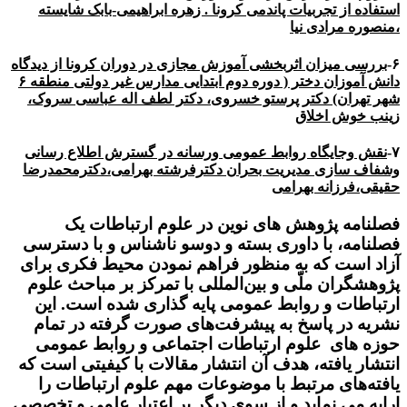
استفاده از تجربیات پاندمی کرونا . زهره ابراهیمی-بابک شایسته
،منصوره مرادی نیا
۶-
بررسی میزان اثربخشی آموزش مجازی در دوران کرونا از دیدگاه
دانش آموزان دختر
( دوره دوم ابتدایی مدارس غیر دولتی منطقه ۶
شهر تهران) دکتر پرستو خسروی، دکتر لطف اله عباسی سروک،
زینب خوش اخلاق
۷-
نقش وجایگاه روابط عمومی ورسانه در گسترش اطلاع رسانی
وشفاف سازی مدیریت بحران دکترفرشته بهرامی،دکترمحمدرضا
حقیقی،فرزانه بهرامی
فصلنامه پژوهش های نوین در علوم ارتباطات یک
فصلنامه، با داوری بسته و دوسو ناشناس و با دسترسی
آزاد است که به منظور فراهم نمودن محیط فکری برای
پژوهشگران ملّی و بین‌المللی با تمرکز بر مباحث علوم
ارتباطات و روابط عمومی پایه گذاری شده است. این
نشریه در پاسخ به پیشرفت‌های صورت گرفته در تمام
حوزه های علوم ارتباطات اجتماعی و روابط عمومی
انتشار یافته، هدف آن انتشار مقالات با کیفیتی است که
یافته‌های مرتبط با موضوعات مهم علوم ارتباطات را
ارایه می‌ نماید و از سوی دیگر بر اعتبار علمی و تخصصی