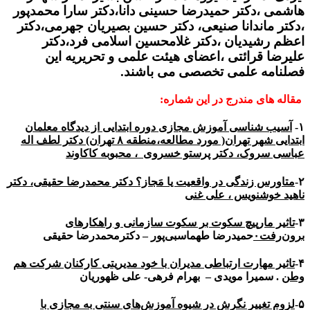
هاشمی ،دکتر حمیدرضا حسینی دانا،دکتر سارا محمدپور
،دکتر ماندانا صنیعی، دکتر حسین بصیریان جهرمی،دکتر
اعظم رشیدیان ،دکتر غلامحسین اسلامی فرد،دکتر
علیرضا قرائتی ،اعضای هیئت علمی و تحریریه این
فصلنامه علمی تخصصی می باشند.
مقاله های مندرج در این شماره:
۱-
آسیب شناسی آموزش مجازی دوره ابتدایی از دیدگاه معلمان
ابتدایی شهر تهران( مورد مطالعه،منطقه ۸ تهران) دکتر لطف اله
عباسی سروک، دکتر پرستو خسروی ، محبوبه کاکاوند
۲-
متاورس زندگی در واقعیت یا مَجاز؟ دکتر محمدرضا حقیقی، دکتر
ناهید خوشنویس ، علی غنی
۳-
تاثیر مارپیچ سکوت بر سکوت سازمانی و راهکارهای
برون‌رفت۰
حمیدرضا طهماسبی‌پور – دکترمحمدرضا حقیقی
۴-
تاثیر مهارت ارتباطی مدیران با خود مدیریتی کارکنان شرکت هم
وطن
. سمیرا مویدی – بهرام فرهی- علی ظهوریان
۵-
لزوم تغییر نگرش در شیوه آموزش‌های سنتی به مجازی با