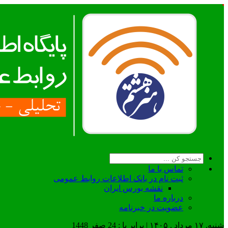
تماس با ما
ثبت نام در بانک اطلاعات روابط عمومی
نقشه بورس ایران
درباره ما
عضويت در خبرنامه
شنبه, ۱۷ مرداد , ۱۴۰۵ | برابر با : 24 صفر 1448