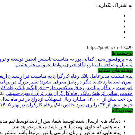
به اشتراک بگذارید :
https://pra8.ir/?p=17429
برچسب ها
پیام پروفسور یحیی کمالی پور به مناسبت تاسیس انجمن توسعه و ترو
مسول و صاحب امتیاز پایگاه خبری روابط عمومی هنر هشتم
نوشته های مشابه
پیام تسلیت مدیرعامل بانک رفاه کارگران به مناسبت فرا رسیدن ارب
آیفون استاندارد شاید دیگر در پاییز معرفی نشود؛ تغییر بزرگ در برنا
فهرست برندگان پایان دوره قرعه‌کشی طرح «فرالیگ» بانک رفاه کار
خدمت‌رسانی اثربخش بانک رفاه کارگران به زائران اربعین حسینی
2026/08/03
پرداخت بیش از ۱۲,۰۰۰ میلیارد ریال تسهیلات ازدواج در تیر ماه سال جاری توسط بانک رفاه کارگران
جهش بیش از ۳۳ برابری سود خالص بانک رفاه کارگران در بهار ۱۴۰۵
ثبت دیدگاه
دیدگاه های ارسال شده توسط شما، پس از تایید توسط تیم مد
پیام هایی که حاوی تهمت یا افترا باشد منتشر نخواهد شد.
پیام هایی که به غیر از زبان فارسی یا غیر مرتبط باشد منتشر ن