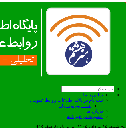
تماس با ما
ثبت نام در بانک اطلاعات روابط عمومی
نقشه بورس ایران
درباره ما
عضويت در خبرنامه
پنج شنبه, ۱۵ مرداد , ۱۴۰۵ | برابر با : 22 صفر 1448