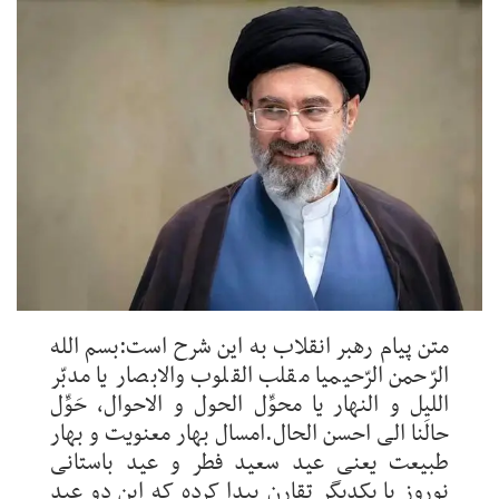
متن پیام رهبر انقلاب به این شرح است:بسم الله الرّحمن الرّحیمیا مقلب القلوب والابصار یا مدبّر اللیل و النهار یا محوِّل الحول و الاحوال، حَوِّل حالَنا الی احسن الحال.امسال بهار معنویت و بهار طبیعت یعنی عید سعید فطر و عید باستانی نوروز با یکدیگر تقارن پیدا کرده که این دو عید مذهبی و ملی را به یکایک آحاد ملت تبریک میگویم و خصوص عید سعید فطر را به همه مسلمین جهان تهنیت میگویم. همچنین لازم است بمناسبت پیروزیهای چشمگیر رزمندگان اسلام به همگان تبریک عرض کنم و به همه خانواده‌ها و بازماندگان شهدای والامقام جنگ تحمیلی دوم و کودتای دی‌ ماه و جنگ تحمیلی سوم و شهداء امنیت و مرزبانی و سربازان گمنام شهید، مراتب تسلیت و همدردی خود را ابراز نمایم.بمناسبت فرارسیدن سال شمسی ۱۴۰۵ عرائضی دارم که ذیلاً مطرح می‌نمایم.ابتدائاً مروری مختصر بر بعض وقایع مهم سال گذشته خواهم داشت. در سال گذشته مردم عزیز ما سه جنگ نظامی، امنیتی را تجربه کردند. جنگ اول، جنگ خرداد ماه بود که دشمن صهیونی با کمک خاص آمریکا و در بین مذاکرات، با تهاجمی ناجوانمردانه بعضی از بهترین سرداران و دانشمندان برجسته کشور و در ادامه حدود ۱۰۰۰ نفر از هموطنان ما را به شهادت رسانید. دشمن بخاطر اشتباه فاحش محاسباتی گمان میکرد که بعد از یک یا دو روز، این مردم خواهند بود که نظام اسلامی را سرنگون میسازند. ولی با هوشیاری شما مردم و رشادتهای بی‌نظیر رزمندگان اسلام و فداکاریهای فراوان، خیلی زود آثار بیچارگی و مَسکنَت در او ظاهر شد و با واسطه‌تراشی و اقدام به ترک مخاصمه، بنوعی خود را از لبه پرتگاه نجات داد.جنگ دوم، کودتای دی ماه بود که آمریکا و نظام صهیونی به تصور اینکه مردم ایران در اثر مشکلات اقتصادی تحمیل شده، نظر دشمن را عملی مینمایند، با استفاده از مزدوران خود فجایع بیشماری را رقم زدند و عده بیشتری از هموطنان عزیزمان نسبت به جنگ سابق را به شهادت رسانیده و خساراتی فراوان وارد کردند.جنگ سوم، جنگی است که اکنون در میانه آن هستیم که در اولین روز آن پدر مهربان امت، رهبر عظیم‌القدرمان اعلی الله مقامه ‌الشریف را در حالیکه با اشتیاق فراوان در رأس قافله‌ای از شهیدان در سفری آسمانی بسوی جایگاهی می‌شتافت که برایش در سایه رحمت الهی و قرب انوار طیّبه و در عِداد‌ صدیقین و شهداء در نظر گرفته شده بود، با چشمانی اشکبار و قلوبی محزون و شکسته بدرقه کردیم. همچنین از همان روز به بعد بتدریج شهداء دیگر این جنگ از جمله نونهالان مدرسه شجره طیبه میناب و ستارگان دلیر و مظلوم ناوشکن دنا و فرماندهان و رزمندگان شهید سپاه و ارتش و فراجا و بسیج و سربازان گمنام و مرزبانان دلیر و سائر آحاد ملت از خردسال و بزرگسال هم که در کاروانی از جنس نور از مقابل ما عبور کردند را با حسرت فراوان بدرقه نمودیم. این جنگ، بعد از ناامیدی دشمن از حرکت مردمی چشمگیر بنفع خودش، و با این توهم صورت گرفت که اگر رأس نظام و عده‌ای از مؤثرین نظامی را بشهادت برساند، در شما مردم عزیزمان ترس و یأس ایجاد کرده، موجب ترک عرصه از سوی شما شده و از این طریق رویای تسلط بر ایران و سپس تجزیه آن را تحقق خواهد بخشید. ولی شما در این ماه مبارک، صیام را با جهاد توأم کرده و خطّ دفاعی گسترده‌ای به وسعت کشور و سنگرهائی مستحکم به تعداد میادین و محلّات و مساجد آن فراهم کردید و اینطور ضربه‌ای گیج‌کننده به او وارد ساختید؛ بطوریکه به گفتن کلمات متناقض و یاوه‌گوئی‌های متعددی که علامت عدم هوشیاری و وجود ضعف ادراکی است، افتاد.شما قبلاً در ۲۲ دی کودتا را سرکوب کردید و در ۲۲ بهمن بار دیگر ضدّیت خود با استکبار جهانی، و خستگی‌ناپذیری خود را نشان دادید و در ۲۲ اسفند که مصادف با روز قدس بود با زدن این ضربه به او فهمانیدید که سر و کارش فقط با موشک و پهپاد و اژدر و امور نظامی نیست؛ خط مقدم ایران خیلی بزرگتر از ذهنیت حقیر و کوچک او است. بنده جا دارد در همین جا از تک تک مردم عزیز بخاطر خلق این حماسه عظیم تشکر کنم؛ همچنین از رئیس‌جمهور شجاع، صادق و مردمی و مسئولین دیگری که در این مراسم، بی‌آلایش و تشریفات در بین مردم حاضر بودند. این قِسم کار و تظاهر به آن فی‌نفسه می‌تواند امری بسیار مُستَحسَن باشد که انسجام بین ملت و حکمرانان را هر چه بیشتر قوت می‌بخشد. در حال حاضر در اثر وحدت عجیبی که بین شما هموطنان با همه تفاوت خاستگاههای مذهبی، فکری، فرهنگی و سیاسی ایجاد شده، در دشمن شکستگی بوجود آمده است. این را باید نعمتی خاص از ناحیه حضرت حق جلّ‌ و علا دانست و بسیار بر آن با زبان و در دل و هم در مقام عمل، شکر بجا آورد. یکی از قواعد تخلف‌ناپذیر این است که هرگاه نعمتی مورد شکر قرار گیرد، به تناسب مقدار شکر، ریشه‌اش استوارتر شده یا ارتقاء می‌یابد و عنایات بیشتری روانه فرد شاکر میگردد. آنچه فعلاً در مقام اقدام به شکر عملی لازم است، این است که ما این نعمت عظمی را صرفاً رحمتی از ناحیه حضرت حق جلّ و علا بدانیم و تا حد ممکن از آن خوب استفاده کنیم. اینطور حتماً این انسجام بیشتر و پولادین‌تر شده و دشمنانتان خوار و خفیفتر خواهند شد. اینها مروری بود بر بعضی وقایع مهم سال ۱۴۰۴.اما حال که در آستانه سال ۱۴۰۵ قرار گرفته‌ایم، با چند چیز مواجه هستیم. یکی این است که میهمان عزیزمان ماه مبارک رمضان ۱۴۴۷ را برای همیشه وداع میگوئیم. ماهی که در لیله‌القدر آن دلهایتان متوجه عالم بالا شد و خداوند مهربان را صدا زدید و آنحضرت هم نظر مرحمتشان را متوجه شما کردند. شما از سرورمان عجل‌ الله تعالی ‌فرجه‌ الشریف و خدایش، فتح و ظفر و عافیت و انواع نِعَم را خواستید و لابد با سابقه عنایتی که همیشه به این نظام و این ملت بوده، انشاءالله یا عین آنچه سؤال قلبی شما بوده یا بهتر از آن را دریافت خواهید کرد. همزمان با این وداع که هر چه معرفت انسانها بیشتر باشد، تلخ‌تر و اندوه‌ بارتر خواهد بود، هلال سعید و پُر یُمن شوال‌المکّرم را در آغوش گرم خود می‌فشاریم و با خوف و رجاء منتظر عیدی حضرت حق تبارک و تعالی هستیم. امیدوارم پس از آن حضورهای وظیفه‌شناسانه شبانه و روزانه شما ملت عزیز و خلق حماسه روز قدس، حق‌تعالی جز با کرَم و حِلم و عفو و لطف عَمیم خود که ما و شما با آن خو گرفته‌ایم با ما رفتار نفرمایند و بخصوص امیدواریم بزودی با بشارت گشایش کلی در امر ظهور عامّ سرورمان حضرت ولی‌الله الاعظم، قلب مبارک آنجناب را پر از سُرور فرمایند که از قِبَل آن، انواع برکات بر اهل دنیا نازل خواهد شد بِمَنِّه و کرمه.دیگر چیزی که با آن مواجه هستیم مناسبت مهم عید باستانی نوروز است. عیدی که ارمغانی از طبیعت از جنس نو شدن و طراوت و زندگی را با خود همراه دارد و مناسبت تامّی با شادی و خرّمی دارد.از سوئی برای عموم مردم این اولین سالی است که رهبر شهیدمان و سائر شهداء والامقام در بین ما نیستند. بخصوص قلوب خانواده‌ها و بازماندگان شهداء، داغدار عزیزانشان است. در عین حال بنده به سهم خود و بعنوان یک شهروند ساده که چند شهید در دائره‌ اطراف خود دارم، تصور میکنم ما درعین اینکه لباس عزا بر تن داریم و قلوبمان آشیانه غم و اندوه برای عموم شهیدان است، اما خیلی خوشحال میشویم که در این ایام، نوعروسان و نودامادهای ما به خانه بخت بروند و انشاءالله دعای رهبر شهیدمان و سائر شهداء بزرگوار این جنگ، بدرقه راه این عزیزان باشد و توصیه میکنم که عموم مردم دید و بازدیدهای معمول این ایام را البته با حفظ احترام به بازماندگان شهداء و رعایت حال ایشان داشته باشند؛ و ای بسا مردم هر محله‌ای در صورتیکه هماهنگی لازم بعمل آید و ممکن شود دیدارهای سال نو خود را با تکریم شهداء همان محل آغاز نمایند. البته مدتی که دولت محترم برای مصیبت شهادت رهبر عزیزمان مقرر کردند به جای خود باقی است و رعایت و حفظ آن، ضلعی از عظمت این نظام و کشور تلقّی میشود.بعد از این کلمات عرائض مختصر دیگری هست.اولاً باید از کسانی که در این روزها در کنار حضور در میادین و محلات و مساجد با تلاش مضاعف نقش اجتماعی خود را پررنگ‌تر می‌نمایند بطور خاص تشکر کنم. از جمله بعضی واحدهای تولیدی اعم از دولتی و خصوصی و از جمله بعضی اصناف خدماتی و بخصوص افرادی که صرفاً انواع خدمات مفید را بدون اینکه شغلشان اقتضاء کند، بطور رایگان به مردم ارائه میکنند و الحمدلله به وُفور از این نوع وجود دارد.ثانیاً یک مسیر دشمن، عملیات رسانه‌ای او است که در این ایام بطور خاص با نشانه‌گیری ذهن و روان آحادی از مردم قصد خدشه در وحدت ملّی و به تبَع در امنیت ملی را دارد. ما باید مواظب باشیم تا مبادا در اثر سهل‌انگاری و بدست خود ما این قصد شوم تحقق یابد. از این رو توصیه‌ام به رسانه‌های داخلی کشورمان با همه تفاوتهای فکری، سیاسی و فرهنگی که ممکن است داشته باشند این است که از پرداختن به نقاط ضعف بطور جدی خودداری کنند. در غیر اینصورت امکان وصول دشمن به مقصودش وجود دارد.ثالثاً یک روزنه امید دشمن، بهره‌گیری از ضعفهای اقتصادی و مدیریتی است که از دیرباز شکل گرفته است. رهبر شهیدمان اعلی‌الله مقامه در سالهای مختلفی محور اصلی و شعار سال را متوجه امر اقتصاد کرده بودند. بنظر قاصر این حقیر هم تأمین معیشت مردم و ارتقاء زیرساختهای زیستی و رفاهی و تولید ثروت برای عموم مردم نکته کانونی و نوعی دفاع و بلکه پیشروی چشمگیر در مقابل جنگ اقتصادی که دشمن براه انداخته تلقی شود. از توفیقات بنده امکان شنیدن سخنان مردم عزیز از انواع طبقات اجتماعی بوده است. از جمله در بازه‌ای زمانی، با هیئتی ناشناس با شما در تاکسی که به درخواست خودم تهیه شده بود در خیابانهای تهران همسفر میشدم و به سخنانتان گوش فرا میدادم و این نوع نمونه‌گیری را از خیلی از نظرسنجی‌ها برتر میدانستم. برداشت بنده در خیلی موارد موافق کلمات شما که معمولاً بشکل انتقادات مختلف مربوط به جهات اقتصادی و مدیریتی بیان میشد، بود. در این ضمن خیلی چیزها از شما فرا گرفتم و همچنان بدنبال یادگیریهای جدید هستم. از جمله در همین ایام قبل و بعد از ۱۹ رمضان المبارک باز هم از افراد مختلفی از شما که در میادین حضور داشتید مواردی را آموختم. امیدوارم از این نعمت محروم نشوم. در پی این آموختن‌ها و شنیدن‌ها و سائر مطالعات، تلاشی به عمل آمده که نسخه علاجی کارساز و کارشناسی‌شده تدوین شود که تا حد ممکن جامع‌الاطراف بوده باشد که بحمدالله تا حد قابل قبولی این مطلب تحقق پیدا کرده و بزودی آماده عمل توسط مسئولین عالی همّت با همکاری همه آحاد ملت خواهد بود، انشاءالله تعالی. و در آخر این قسمت با تأسی به رهبر عظیم‌الشأن شهید، شعار امسال را «اقتصاد مقاومتی در سایه وحدت ملی و امنیت ملی» اعلام میدارم.رابعاً و آخراً آنچه بنده در بیانیه نخستین در مورد دیدگاه و سیاست نظام در باب مراوده با کشورهای همسایه ذکر کرده‌ام، امری جدی و واقعی است. ما جُدا از عنصر همسایگی، عناصر معنوی دیگری که در صدر همه اشتراک در تدین به دین مبین اسلام است و همچنین وجود مَشاهد مشرفه و اماکن مقدسه در بعضی از آن و حضور ایرانیانِ زیادی بعنوان ساکن و شاغل در بعضی دیگر و قومیت مشترک یا همزبانی یا منافع راهبردی مشترک بخصوص در مقابل جبهه استکبار در بعضی دیگر که هر یک به تنهایی در جای خود میتواند تحکیم‌کننده روابط حسنه باشد، را سراغ داریم. از جمله همسایگان شرقی خود را خیلی بخود نزدیک میدانیم. بنده از دیرباز در مورد پاکستان میدانستم که کشوری است که مورد علاقه خاص رهبر شهیدمان بود که نمونه‌اش در بغض گلوی ایشان در خطبه‌های نماز بخاطر سیل ویرانگری که جان مردم هم‌کیش ما را در آنجا تهدید می‌کرد ظاهر شد. و بنده هم بدلائل مختلف همیشه همینطور فکر میکردم و از ابراز آن در جلسات مختلف خودداری نمی‌کردم. در همین‌جا میخواهم تقاضا کنم که دو کشور برادرمان یعنی افغانستان و پاکستان باید برای رضای الهی و عدم شَقّ عصای مسلمین هم که شده روابط بهتری با هم برقرار سازند و بنده به سهم خود حاضر به اقدامات لازمه هستم.همچنین متذکر میشوم حملاتی که در ترکیه و عمان که هر دو با ما روابط مناسبی دارند، علیه بعضی از نقاط این کشورها صورت گرفته به هیچ‌وجه از س