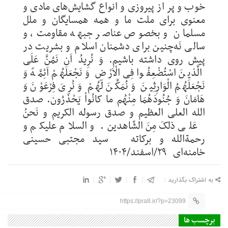
به اشتراک بگذارید :
https://pra8.ir/?p=23099
برچسب ها