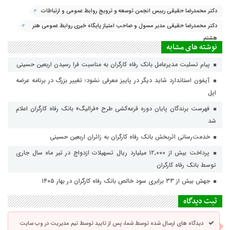
دکتر محمدرضا حقیقی رییس انجمن توسعه و ترویج روابط عمومی و ارتباطات
دکتر محمدرضا حقیقی مدیر مسول و صاحب امتیاز پایگاه خبری روابط عمومی هنر
هشتم
نوشته های مشابه
پیام تسلیت مدیرعامل بانک رفاه کارگران به مناسبت فرا رسیدن اربعین حسینی
آیفون استاندارد شاید دیگر در پاییز معرفی نشود؛ تغییر بزرگ در برنامه عرضه
اپل
فهرست برندگان پایان دوره قرعه‌کشی طرح «فرالیگ» بانک رفاه کارگران اعلام
شد
خدمت‌رسانی اثربخش بانک رفاه کارگران به زائران اربعین حسینی
پرداخت بیش از ۱۲,۰۰۰ میلیارد ریال تسهیلات ازدواج در تیر ماه سال جاری
توسط بانک رفاه کارگران
جهش بیش از ۳۳ برابری سود خالص بانک رفاه کارگران در بهار ۱۴۰۵
ثبت دیدگاه
دیدگاه های ارسال شده توسط شما، پس از تایید توسط تیم مدیریت در وب سایت