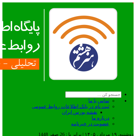
تماس با ما
ثبت نام در بانک اطلاعات روابط عمومی
نقشه بورس ایران
درباره ما
عضويت در خبرنامه
دوشنبه, ۱۹ مرداد , ۱۴۰۵ | برابر با : 26 صفر 1448