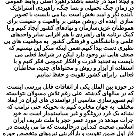
و ایجاد امید در جامعه باشند.راهبرد اصلی روابط عمومی
در زمان جنگ تحمیلی و پسا جنگ، راهبردی استراتژیک
،آینده نگر و امید بخش است .ما می بایست با تصویر
سازی آینده ای روشن مبتنی بر واقعیت و حقیقت برای
هموطنان عزیز،سازمان و نهادهای کشور ایجاد کنیم و با
کمک برنامه های راهبردی با هم افزایی سایر واحدهای
علمی و دانشگاهی و فرهنگی کشور به موفقیت های بی
نظیری دست پیدا کنیم.ضمن اینکه منکر این نیستیم که
ضعف هایی نیز وجود دارد لیکن در شرایط فعلی می
بایست به تجدید قدرت و افکار عمومی فکر کنیم و با
استفاده از ابزار و روش و محتواهای جدید، مخاطبان
فعالی رابرای کشور تقویت و حفظ نماییم.
در حوزه بین الملل یکی از اتفاقات قابل بررسی اینست
که در سالهای گذشته علی رغم تلاش مسولان نتوانسته
ایم تصویرسازی مناسبی از توانمندی های ایران در ابعاد
مختلف به جهان مخابره کنیم به نحویکه حتی ترامپ که
نشانه یک فرد دروغگو و غیر سیاستمدار است به خود
جرات میدهد در مورد عصر حجر با ملت شریف ایران
اسلامی صحبت کند.این درحالیست که ما می بایست در
فاز اول ضمن تقویت و بازآفرینی نیروهای متخصص حوزه