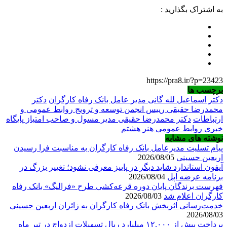
به اشتراک بگذارید :
https://pra8.ir/?p=23423
برچسب ها
دکتر اسماعیل لله گانی مدیر عامل بانک رفاه کارگران
دکتر
محمدرضا حقیقی رییس انجمن توسعه و ترویج روابط عمومی و
ارتباطات
دکتر محمدرضا حقیقی مدیر مسول و صاحب امتیاز پایگاه
خبری روابط عمومی هنر هشتم
نوشته های مشابه
پیام تسلیت مدیرعامل بانک رفاه کارگران به مناسبت فرا رسیدن
اربعین حسینی
2026/08/05
آیفون استاندارد شاید دیگر در پاییز معرفی نشود؛ تغییر بزرگ در
برنامه عرضه اپل
2026/08/04
فهرست برندگان پایان دوره قرعه‌کشی طرح «فرالیگ» بانک رفاه
کارگران اعلام شد
2026/08/03
خدمت‌رسانی اثربخش بانک رفاه کارگران به زائران اربعین حسینی
2026/08/03
پرداخت بیش از ۱۲,۰۰۰ میلیارد ریال تسهیلات ازدواج در تیر ماه