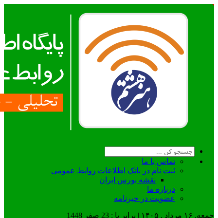
تماس با ما
ثبت نام در بانک اطلاعات روابط عمومی
نقشه بورس ایران
درباره ما
عضويت در خبرنامه
جمعه, ۱۶ مرداد , ۱۴۰۵ | برابر با : 23 صفر 1448