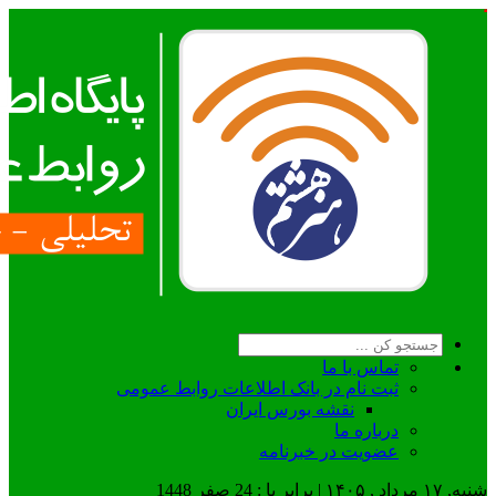
تماس با ما
ثبت نام در بانک اطلاعات روابط عمومی
نقشه بورس ایران
درباره ما
عضويت در خبرنامه
شنبه, ۱۷ مرداد , ۱۴۰۵ | برابر با : 24 صفر 1448