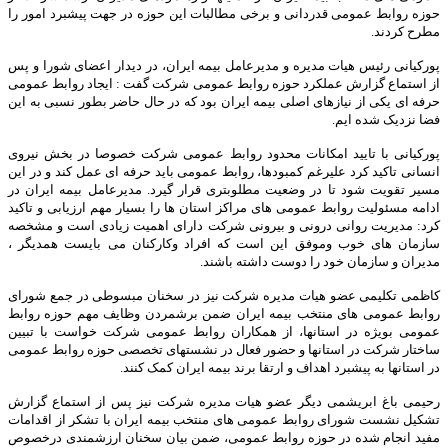
حوزه روابط عمومی قدردانی و برخی مطالبات این حوزه در جهت پیشبرد امور را
مطرح کردند.
پورکیانی رئیس هیات مدیره و مدیرعامل بیمه ایران، در دیدار اعضای شورا و پس
از استماع گزارش عملکرد حوزه روابط عمومی شرکت گفت : ایجاد روابط عمومی
حرفه ای یکی از نیازهای اصلی بیمه ایران بود که در حال حاضر بطور نسبی به این
فضا نزدیک شده ایم.
پورکیانی با تایید امکانات محدود روابط عمومی شرکت خصوصا در بخش نیروی
انسانی تاکید کرد علیرغم کمبودها، روابط عمومی باید حرفه ای عمل کند و در این
مسیر تقویت شود تا در وضعیت مطلوبتری قرار گیرد. مدیرعامل بیمه ایران در
ادامه مسئولیت روابط عمومی های مراکز استان ها را بسیار مهم ارزیابی و تاکید
کرد: مدیریت روانی درونی و بیرونی شرکت دارای اهمیت زیادی است و مشخصه
سازمان های خوب وموفق این است که افراد وکارکنان می بایست همدیگر ،
مدیران و سازمان خود را دوست داشته باشند.
کاظمی تکلیمی عضو هیات مدیره شرکت نیز در سخنان مبسوطی در جمع شورای
روابط عمومی های منتخب بیمه ایران ضمن برشمردن وظایف مهم حوزه روابط
عمومی بویژه در استانها، از همکاران روابط عمومی شرکت خواست با تبیین
ساختار شرکت در استانها و حضور فعال در نشستهای تخصصی حوزه روابط عمومی
در استانها به پیشبرد اهداف و ارتقا برند بیمه ایران کمک کنند.
رحیمی باغ ابریشمی دیگر عضو هیات مدیره شرکت نیز پس از استماع گزارش
تشکیل نشست شورای روابط عمومی های منتخب بیمه ایران با تشکر از اقدامات
مفید انجام شده در حوزه روابط عمومی، ضمن بیان سخنان ارزشمندی درخصوص