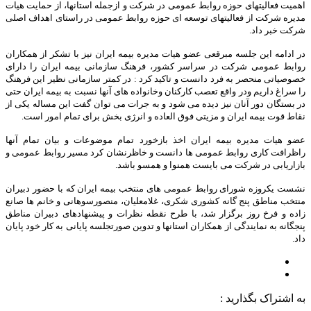
اهمیت فعالیتهای حوزه روابط عمومی در شرکت و ازجمله استانها، از حمایت هیات
مدیره شرکت از فعالیتهای توسعه ای حوزه روابط عمومی در راستای اهداف اصلی
شرکت خبر داد.
در ادامه این جلسه مبرقعی عضو هیات مدیره بیمه ایران نیز با تشکر از همکاران
روابط عمومی شرکت در سراسر کشور، فرهنگ سازمانی بیمه ایران را دارای
خصوصیاتی منحصر به فرد دانست و تاکید کرد : در کمتر سازمانی نظیر این فرهنگ
را سراغ داریم ودر واقع تعصب کارکنان وخانواده های آنها نسبت به بیمه ایران حتی
در بستگان دور آنان نیز دیده می شود و به جرات می توان گفت این مساله یکی از
نقاط قوت بیمه ایران و مزیتی فوق العاده و انرژی بخش برای تمام امور است.
عضو هیات مدیره بیمه ایران اخذ بازخورد تمام موضوعات و بیان تمام آنها
راظرافت کاری روابط عمومی ها دانست و خاظرنشان کرد مسیر روابط عمومی و
بازاریابی در شرکت می بایست همنوا و همسو باشد.
نشست یکروزه شورای روابط عمومی های منتخب بیمه ایران که با حضور دبیران
منتخب مناطق پنج گانه کشوری شکری، غلامعلیان، منصورسوهانی و خانم ها صانع
زاده و فرخ روز برگزار شد، با طرح نقطه نظرات و پیشنهادهای دبیران مناطق
پنجگانه به نمایندگی از همکاران استانها و تدوین صورتجلسه پایانی به کار خود پایان
داد.
به اشتراک بگذارید :