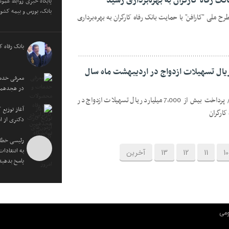
ک رفاه کارگران به بهره‌برداری رسید
پایگاه خبری روابط عمو
بانک، بورس و بیمه کشور
ح ملی "کارافن" با حمایت بانک رفاه کارگران به بهره‌برداری
بانک رفاه ک
ز ۷,۰۰۰ میلیارد ریال تسهیلات ازدواج در اردیبهشت ماه سال
معرفی خدما
در هجدهمین 
پایگاه خبری روابط عمومی هنر هشتم:// پرداخت بیش از 7,000 میلیارد ریال تسهیلات ازدواج در
آغاز توزیع
کارگران
دکتری از ا
رئیسی خطاب
به انتقادات
10
11
12
13
آخرین
پاسخ بدهید
مي