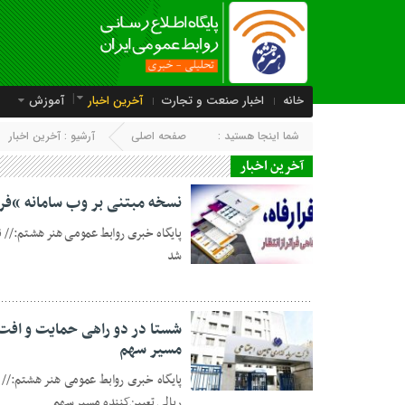
خانه
اخبار صنعت و تجارت
آخرین اخبار
آموزش
شما اینجا هستید :
صفحه اصلی
آرشیو :
آخرین اخبار
آخرین اخبار
نسخه مبتنی بر وب سامانه “فرار
پایگاه خبری روابط عمومی هنر هشتم:// نس
شد
08 ژوئن 2026
مسیر سهم
07 ژوئن 2026
ریالی تعیین‌کننده مسیر سهم