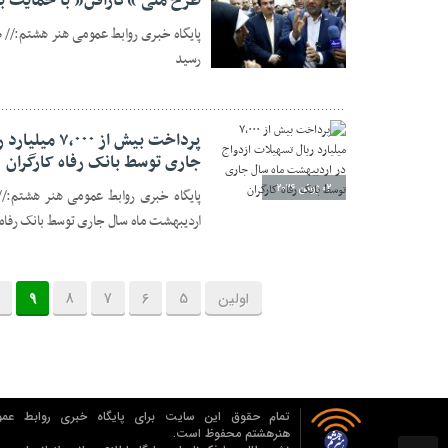
طرح ملی “کارافن” با حمایت بان
پایگاه خبری روابط عمومی هنر هشتم:// طر
رسید
02 ژوئن 2026
پرداخت بیش ا
جاری توسط بانک رفاه کارگران
02 ژوئن 2026
اردیبهشت ماه سال جاری توسط بانک رفاه 
اولین
5
6
7
8
9
تمام حقوق این سایت برای پایگاه خبری روابط عمو
هنرهشتم محفوظ است.