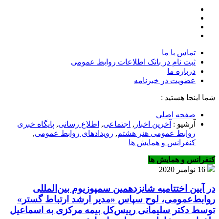
تماس با ما
ثبت نام در بانک اطلاعات روابط عمومی
درباره ما
عضويت در خبرنامه
شما اینجا هستید :
صفحه اصلی
آرشیو :
آخرین اخبار
,
اجتماعی
,
اطلاع رسانی
,
پایگاه خبری
روابط عمومی هنر هشتم
,
رویدادهای روابط عمومی
,
كنفرانس و همايش ها
كنفرانس و همايش ها
16 نوامبر 2020
در آیین اختتامیه شانزدهمین سمپوزیوم بین‌المللی
روابط‌عمومی، لوح سپاس «مدیر ارشد ارتباط گستر»
توسط دکتر سلیمانی رییس‌کل بیمه مرکزی به اسماعیل