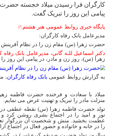
کارگران فرا رسیدن میلاد خجسته حضرت زه
پیامی این روز را تبریک گفت.
پایگاه خبری روابط عمومی هنر هشتم://
مدیرعامل بانک رفاه کارگران:
حضرت زهرا (س) مقام زن را در نظام آفرینش
دکتر اسماعیل للـه گانی، مدیرعامل بانک رفاه ک
زهرا (س)، روز زن و مادر، در پیامی این روز را
به گزارش روابط عمومی
بانک رفاه کارگران
، م
بسمه‌تع
میلاد با سعادت و فرخنده حضرت فاطمه زهر
منزلت مادر را تبریک و تهنیت عرض می نمایم.
تولد حضرت فاطمه زهرا (س) نقطه عطفی در تا
نور و امید را در اجتماع بشری روشن کرد و 
عظمت بخشید. منش و شخصیت آن بزرگوار تعر
را در خانه و خانواده و حضور فعال در اجتماع ارائ
سالروز تولد حضرت صدیقه‌ کبری(س) در کشور م