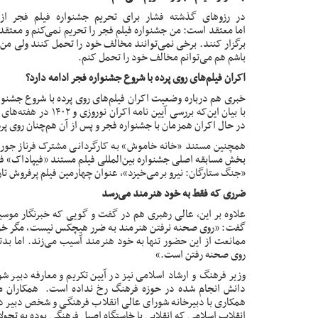
در رزوهای گذشته فشار برای تحریم جشنواره فیلم فجر از 
اما
معتقد
است: من جشنواره فیلم فجر را تحریم نمی‌کنم و معتقدم 
برگزار کنند. برخی نمی‌توانند مخالف خود را تحمل کنند ولی من
باشم هم می‌توانم مخالف خود را تحمل کنم.
اکران فیلم‌های روی پرده با شروع جشنواره فجر ادامه دارد؟
خبری هم درباره
وضعیت
اکران فیلم‌های روی پرده با شروع جشنو
با بیان این‌که بررسی آی
در حال اکران همزمان با جشنواره فجر و پس از آن هم‌چنان روی پرد
همچنین مستند «
خانه خاموش
» به کارگردانی مشترک فرناز جو
بخش مسابقه اصلی جشنواره بین‌المللی فیلم مستند «فیپاداک» فران
«جنگ ستارگان: نیرو برمی‌خیزد»، عنوان چهارمین فیلم پرفروش تار
ضرری که فقط به خود هنرمند می‌رسد
علاوه بر این، عالی رهبری هم در گفت و گویی که خبرنگار موسی
گفت: «روی صحنه نرفتن هنرمند به ضرر هیچکس نیست، مگر خود
ممانعت از این حضور تنها به خود هنرمند آسیب می‌زند. اما بدتر
روی صحنه رفتن است.»
وزیر فرهنگ و ارشاد اسلامی
نیز در آیین تکریم و معارفه دبیر 
دانش انجام شده در حوزه فرهنگ رخ نداده است. همکاران ما
همکاری با دبیرخانه شورای عالی انقلاب فرهنگی و شخص دبیر دارند
انقلاب اسلامی‌ که‌ انقلابی با خاستگاه اصیل فرهنگی بوده به تح