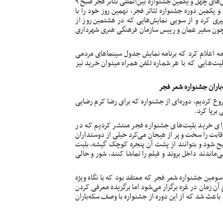
همایش بین‌المللی اتحادیه تئاتر جهان اسلام به عنوان یکی از بخش‌های چهل و یکمین جشنواره بین‌المللی تئاتر فجر صبح ۹
 یکمین دوره جشنواره تئاتر فجر،
نهمین
روز خود را با
پری کرد و از سویی نمایش‌هایی که در
هشتمین
روز از
 چون سفیر عمان و رییس سازمان فرهنگی هنری شهرداری
مه
اعلام
کرد که برنامه نمایش جدول سینماهای مردمی
‌هایی که با هر شماره تلفن همراه میتوان خرید نیز
باران جشنواره شعر فجر
ع کردیم، دوره‌ای از جشنواره که برای رضا کرم رضایی
برپا کرد.
ی خرید بلیت‌های جشنواره فجر منتشر کردیم که در
رقابت را سخت و پر از هیجان می‌کرد خیلی از دوستداران
صبح شود و بتوانند از پشت آن پنجره کوچک گیشه، بلیت
‌ماندند داخل بروند و فیلم را تماشا کنند، شور و حالی
سومین جشنواره شعر فجر
که معتقد بود که با نگاه ویژه
آن زمان در غزه برگزار می‌شود اما برگزیده معرفی کردن
هر کدام باعث شد که از این دوره از جشنواره با وصف سکه‌باران