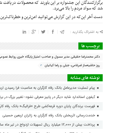
برگزارکنندگان این جشنواره بر این باورند که محصولات دریافت ش
شد که سواد مردم را بالا می‌برد.
دست آخر این‌که در این
گزارش
می‌توانید امن‌ترین و خطرناک‌ترین 
به اشتراک بگذارید :
برچسب ها
دکتر محمدرضا حقیقی مدیر مسول و صاحب امتیاز پایگاه خبری روابط عموم
روز حاشیه‌ساز ضرغامی، جبلی و رضا کیانیان
نوشته های مشابه
پیام تسلیت مدیرعامل بانک رفاه کارگران به مناسبت فرا رسیدن ار
آیفون استاندارد شاید دیگر در پاییز معرفی نشود؛ تغییر بزرگ در برن
فهرست برندگان پایان دوره قرعه‌کشی طرح «فرالیگ» بانک رفاه کارگ
خدمت‌رسانی اثربخش بانک رفاه کارگران به زائران اربعین حسینی
پرداخت بیش از ۱۲,۰۰۰ میلیارد ریال تسهیلات ازدواج در تیر ماه سال جاری توسط بانک رفاه کارگران