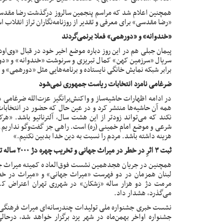
همچنین
اعلام
«رضا مقدسی» برای معرفی و تقدیر از روزنامه‌نگاران تراز انقلاب 
«خندوانه» و «دورهمی» فعلا برنمی‌گردند
پیمان جبلی هم در این روز دباره موضع اخیر خود در قبال «وی‌او
سریال «سرزمین کهن» کمال تبریزی و سرنوشت «خندوانه» و «دور
برابر شبکه نمایش خانگی نایستاده و برنامه‌هایی مثل «دورهمی» و 
ضرغامی نامزد انتخابات ریاست جمهوری نمی‌شود
در ادامه اظهارات حاشیه‌ساز و واکنش‌برانگیز
عزت‌الله ضرغامی
در
نکند که می‌تواند زودتر از این هشت سال، آلترناتیو باشد. «
شرعی و موضع امام خمینی (ره) است. راهی جز گفت‌وگو نداریم. ع
هزینه داشته باشد. مردم را نسبت به دین خدا بدبین نکنیم.»
ثبت ۳ اثرِ در خطر در میراث جهانی و تخریب چهره دژ ۲۰۰۰ ساله تهران
همچنین در جریان هجدهمین نشست فوق‌العاده کمیته میراث جه
لبنان همزمان در دو فهرست «میراث جهانی» و «میراث در خ
مرمت دژ دو هزار ساله «رَشکان» در شهرری تهران
اعتراض
کرد
می‌گذرد، هشدار داد.
نشست خبری جشنواره ملی تولیدات چندرسانه‌ای میراث فرهنگی 
جشنواره اواخر بهمن‌ماه در شهر یزد برگزار خواهد شد، درحال