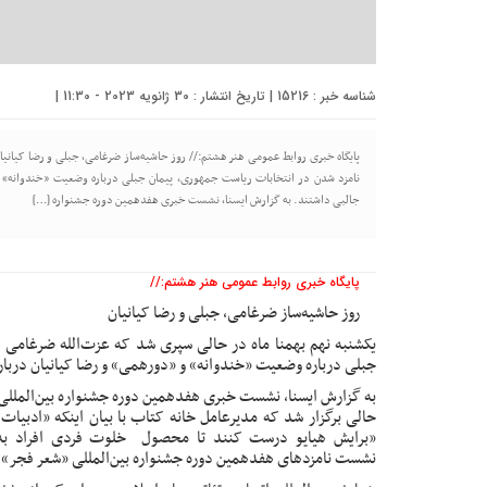
شناسه خبر : 15216 | تاریخ انتشار : 30 ژانویه 2023 - 11:30 |
پایگاه خبری روابط عمومی هنر هشتم:// روز حاشیه‌ساز ضرغامی، جبلی و رضا کیانیان
نامزد شدن در انتخابات ریاست جمهوری، پیمان جبلی درباره وضعیت «خندوانه» و 
جالبی داشتند. به گزارش ایسنا، نشست خبری هفدهمین دوره جشنواره […]
پایگاه خبری روابط عمومی هنر هشتم://
روز حاشیه‌ساز ضرغامی، جبلی و رضا کیانیان
یکشنبه نهم بهمنا ماه در حالی سپری شد که عزت‌الله ضرغامی 
جبلی درباره وضعیت «خندوانه» و «دورهمی» و رضا کیانیان دربار
به گزارش ایسنا،
نشست خبری
هفدهمین دوره جشنواره بین‌المللی 
حالی برگزار شد که مدیرعامل خانه کتاب با بیان اینکه «ادبیات
«برایش هیایو درست کنند تا محصول خلوت فردی افراد به م
نشست نامزدهای هفدهمین دوره جشنواره بین‌المللی «شعر فجر»