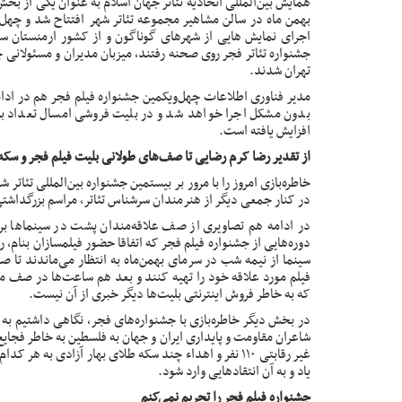
بهمن ماه در سالن مشاهیر مجموعه تئاتر شهر
افتتاح
شد و چهل و
اجرای نمایش هایی از شهرهای گوناگون و از کشور ارمنستان س
جشنواره تئاتر فجر روی صحنه رفتند، میزبان مدیران و مسئولانی
تهران شدند.
مدیر فناوری اطلاعات چهل‌ویکمین جشنواره فیلم فجر هم در ادا
بدون مشکل اجرا خواهد شد و در بلیت فروشی امسال تعداد بلیت
افزایش یافته است.
از تقدیر رضا کرم رضایی تا صف‌های طولانی بلیت فیلم فجر و سکه‌
خاطره‌بازی امروز را با مرور بر
بیستمین جشنواره بین‌المللی تئاتر
شرو
در کنار جمعی دیگر از هنرمندان سرشناس تئاتر، مراسم بزرگداشتی 
در ادامه هم
تصاویری
از صف علاقه‌مندان پشت در سینماها برا
دوره‌هایی از جشنواره فیلم فجر که اتفاقا حضور فیلمسازان بنام، 
سینما از نیمه شب در سرمای بهمن‌ماه به انتظار می‌ماندند تا 
فیلم‌ مورد علاقه خود را تهیه‌ کنند و بعد هم ساعت‌ها در صف می
که به خاطر فروش اینترنتی بلیت‌ها دیگر خبری از آن نیست.
در بخش دیگر خاطره‌بازی با جشنواره‌های فجر، نگاهی داشتیم به
شاعران مقاومت و پایداری ایران و جهان به فلسطین به خاطر فجایع 
غیر رقابتی ۱۱۰ نفر و اهداء چند سکه طلای بهار آزادی به 
یاد و به آن انتقادهایی وارد شود.
جشنواره فیلم فجر را تحریم نمی‌کنم