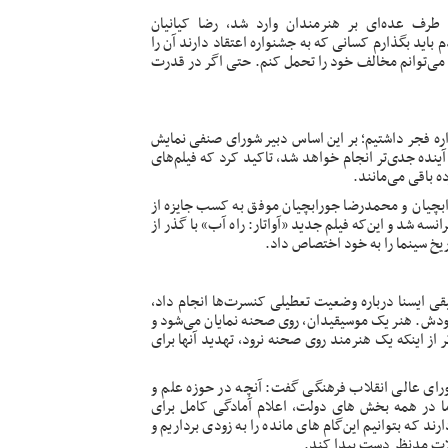
طرف عده‌ای بر هنرمندان وارد شد، رضا کیانیان
باید بگذارم کسانی که به جشنواره اعتقاد دارند آن را
 می‌توانم مخالف خود را تحمل کنم. حتی اگر در قدرت
اره فجر داشتیم؛ بر این اساس دبیر شورای صنفی نمایش
ین نامه اکران نوروزی و ۱۴۰۲ در هفته‌های آینده جدی‌تر انجام خواهد شد، تاکید کرد که فیلم‌های
ه باقی می‌مانند.
رابچیان و محمدرضا جورابچیان موفق به کسب جایزه از
سه شد و این‌که فیلم جدید «آواتار: راه آب» با گذر از
یخ سینما را به خود
اختصاص
داد.
قی ایسنا درباره
وضعیت
تعطیلی کنسرت‌ها انجام داد،
ش. هنر یک موسیقیدان، روی صحنه نمایان می‌شود و
 از اینکه یک هنرمند روی صحنه نرود، تهدید آنها برای
شورای عالی انقلاب فرهنگی گفت: آنچه در حوزه علم و
 در همه بخش های دولت، اعلام آمادگی کامل برای
 که بتوانیم این‌گام های مانده را به زودی برداریم و
ولات مدنظر دست پیدا کند.