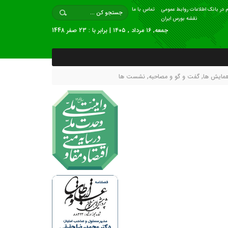
 در بانک اطلاعات روابط عمومی
تماس با ما
نقشه بورس ایران
جمعه, ۱۶ مرداد , ۱۴۰۵ | برابر با : 23 صفر 1448
همايش ها
,
گفت و گو و مصاحبه
,
نشست ها