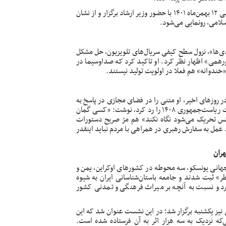
شد که مراسم پنجمین سالروز درگذشت رضا مقدسی ۱۲ بهمن‌ماه ۱۴۰۱ با حضور وزیر ارشاد برگزار و از نشان
اسلامی، رونمایی می‌شود.
دی‌ها»، نزول سطح کیفی سریال‌های تلویزیون، حل مشکل
همی» اظهار نظر کرد. او تاکید کرد که صداوسیما در
«خندوانه» هم فعلا در اولویت تولید نیستند.
 روزهای اخیر، او متنی را در فضای مجازی در پاسخ به
همه آن حاشیه‌ها منتشر کرد و در عین حال که حضور در انتخابات ریاست‌جمهوری ۱۴۰۸ را رد کرد، نوشت: «کسی گمان
هرکس تحریک می‌شود نگاه نکند» هم مرّ صریح دستورات
مل به سفارش رهبری در همراهی با مردم نباید اینقدر
انی یونسکو، سه محوطه در کشورهای اوکراین، یمن و
طر»
ثبت
شدند و جامعه باستان‌شناسانی ایران به شیوه
 و نسبت به آنچه بر میراث فرهنگی و تمدنی کشور
نیز یکشنبه
برگزار
شد؛ در این نشست عنوان شد که این
ی‌که نزدیک به سه هزار اثر به آن فرستاده شده است.