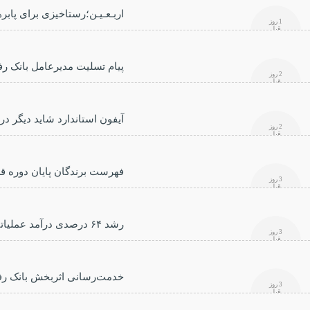
اربـعـیـن؛رستاخیزی برای پابرهن
1 روز
قبل
پیام تسلیت مدیرعامل بانک رف
2 روز
قبل
آیفون استاندارد شاید دیگر در
2 روز
قبل
فهرست برندگان پایان دوره ق
3 روز
قبل
رشد ۶۴ درصدی درآمد عملیاتی بانک رفاه کارگران در سه‌ماهه ابتدایی سال جاری
3 روز
قبل
خدمت‌رسانی اثربخش بانک رفاه
3 روز
قبل