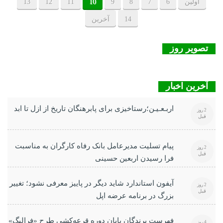
اولین
6
7
8
9
10
11
12
13
14
آخرین
تصویر روز
آخرین اخبار
اربـعـیـن؛رستاخیزی برای پابرهنگان تاریخ از ازل تا ابد
2 روز
قبل
پیام تسلیت مدیرعامل بانک رفاه کارگران به مناسبت
2 روز
قبل
فرا رسیدن اربعین حسینی
آیفون استاندارد شاید دیگر در پاییز معرفی نشود؛ تغییر
2 روز
قبل
بزرگ در برنامه عرضه اپل
فهرست برندگان پایان دوره قرعه‌کشی طرح «فرالیگ»
4 روز