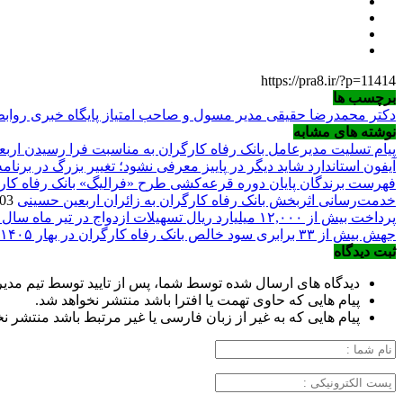
https://pra8.ir/?p=11414
برچسب ها
دکتر محمدرضا حقیقی مدیر مسول و صاحب امتیاز پایگاه خبری روا
نوشته های مشابه
پیام تسلیت مدیرعامل بانک رفاه کارگران به مناسبت فرا رسیدن ارب
آیفون استاندارد شاید دیگر در پاییز معرفی نشود؛ تغییر بزرگ در برنا
فهرست برندگان پایان دوره قرعه‌کشی طرح «فرالیگ» بانک رفاه کار
خدمت‌رسانی اثربخش بانک رفاه کارگران به زائران اربعین حسینی
2026/08/03
پرداخت بیش از ۱۲,۰۰۰ میلیارد ریال تسهیلات ازدواج در تیر ماه سال جاری توسط بانک رفاه کارگران
جهش بیش از ۳۳ برابری سود خالص بانک رفاه کارگران در بهار ۱۴۰۵
ثبت دیدگاه
دیدگاه های ارسال شده توسط شما، پس از تایید توسط تیم مد
پیام هایی که حاوی تهمت یا افترا باشد منتشر نخواهد شد.
پیام هایی که به غیر از زبان فارسی یا غیر مرتبط باشد منتشر ن