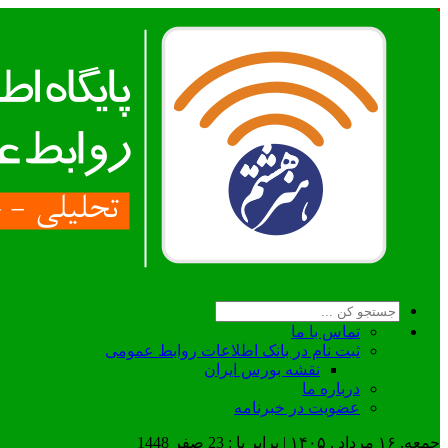
تماس با ما
ثبت نام در بانک اطلاعات روابط عمومی
نقشه بورس ایران
درباره ما
عضويت در خبرنامه
جمعه, ۱۶ مرداد , ۱۴۰۵ | برابر با : 23 صفر 1448