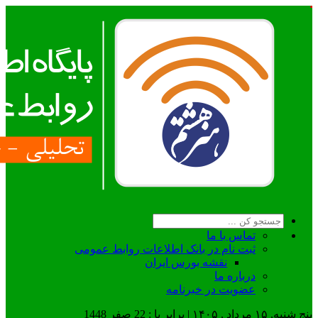
تماس با ما
ثبت نام در بانک اطلاعات روابط عمومی
نقشه بورس ایران
درباره ما
عضويت در خبرنامه
پنج شنبه, ۱۵ مرداد , ۱۴۰۵ | برابر با : 22 صفر 1448