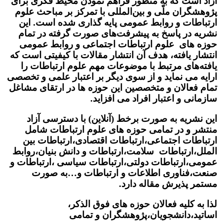
آزاد است که به منظور فراهم نمودن محیط فکری برای
پژوهشگران ملّی و بین‌المللی با تمرکز بر مباحث علوم
ارتباطات و روابط عمومی پایه گذاری شده است. این
نشریه در پاسخ به پیشرفت‌های صورت گرفته در تمام
حوزه های علوم ارتباطات اجتماعی و روابط عمومی
انتشار یافته، هدف آن انتشار مقالات با کیفیتی است که
یافته‌های مرتبط با موضوعات مهم علوم ارتباطات را
ارایه می‌ نماید و از سوی دیگر بر اعتبار علمی و تخصصی
تمام فعالان و متخصصین این حوزه ها در ارتقای مشاغل
سازمانی و اعتبار افراد می افزاید.
این نشریه به صورت برخط (آنلاین) با دسترسی آزاد
منتشر و در تمامی حوزه های علوم ارتباطات شامل
ارتباطات اجتماعی،ارتباطات اقتصادی،ارتباطات بین
الملل،ارتباطات سلامت،ارتباطات و دانش بنیان،روابط
عمومی،ارتباطات دولتی،ارتباطات سیاسی ،ارتباطات و
صنعت،فناوری اطلاعات و ارتباطات و…به صورت
مستمر پذیرش مقاله دارد.
لذا به کلیه فعالان حوزه های فوق الذکر،
اساتید،دانشجویان،پژوهشگران و تمامی