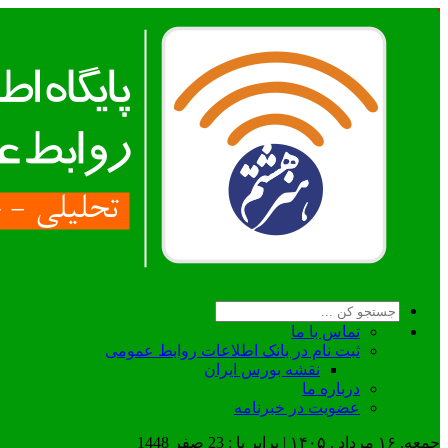
تماس با ما
ثبت نام در بانک اطلاعات روابط عمومی
نقشه بورس ایران
درباره ما
عضويت در خبرنامه
جمعه, ۱۶ مرداد , ۱۴۰۵ | برابر با : 23 صفر 1448