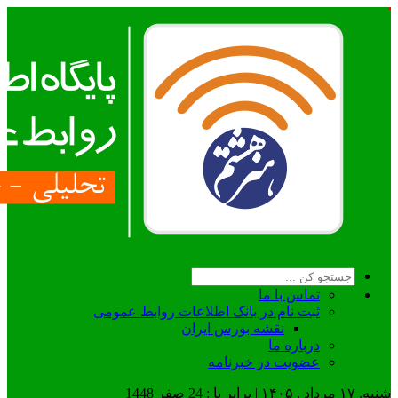
تماس با ما
ثبت نام در بانک اطلاعات روابط عمومی
نقشه بورس ایران
درباره ما
عضويت در خبرنامه
شنبه, ۱۷ مرداد , ۱۴۰۵ | برابر با : 24 صفر 1448