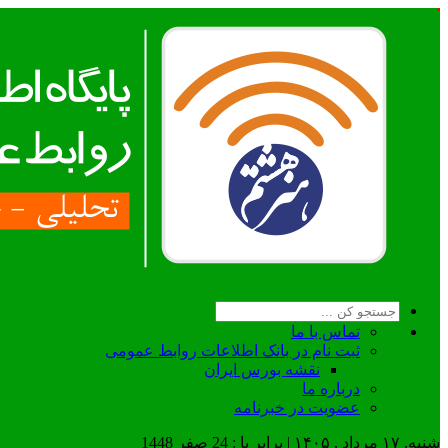
تماس با ما
ثبت نام در بانک اطلاعات روابط عمومی
نقشه بورس ایران
درباره ما
عضويت در خبرنامه
شنبه, ۱۷ مرداد , ۱۴۰۵ | برابر با : 24 صفر 1448