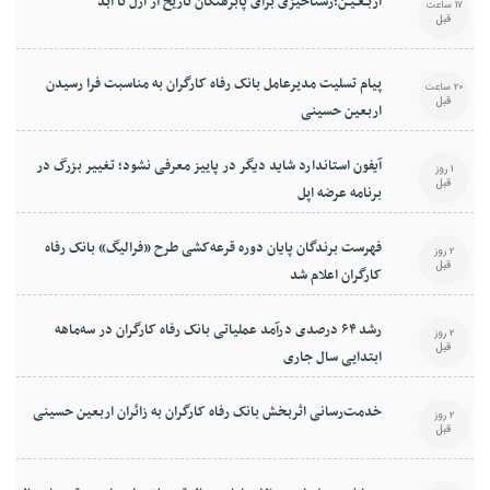
اربـعـیـن؛رستاخیزی برای پابرهنگان تاریخ از ازل تا ابد
17 ساعت
قبل
پیام تسلیت مدیرعامل بانک رفاه کارگران به مناسبت فرا رسیدن
20 ساعت
قبل
اربعین حسینی
آیفون استاندارد شاید دیگر در پاییز معرفی نشود؛ تغییر بزرگ در
1 روز
قبل
برنامه عرضه اپل
فهرست برندگان پایان دوره قرعه‌کشی طرح «فرالیگ» بانک رفاه
2 روز
قبل
کارگران اعلام شد
رشد ۶۴ درصدی درآمد عملیاتی بانک رفاه کارگران در سه‌ماهه
2 روز
قبل
ابتدایی سال جاری
خدمت‌رسانی اثربخش بانک رفاه کارگران به زائران اربعین حسینی
2 روز
قبل