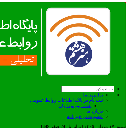
تماس با ما
ثبت نام در بانک اطلاعات روابط عمومی
نقشه بورس ایران
درباره ما
عضويت در خبرنامه
شنبه, ۱۷ مرداد , ۱۴۰۵ | برابر با : 24 صفر 1448