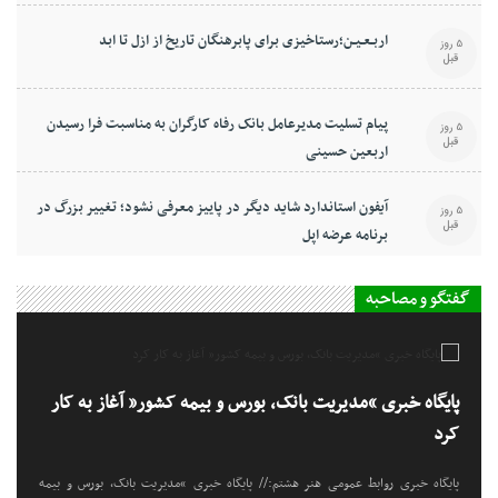
اربـعـیـن؛رستاخیزی برای پابرهنگان تاریخ از ازل تا ابد
5 روز
قبل
پیام تسلیت مدیرعامل بانک رفاه کارگران به مناسبت فرا رسیدن
5 روز
قبل
اربعین حسینی
آیفون استاندارد شاید دیگر در پاییز معرفی نشود؛ تغییر بزرگ در
5 روز
قبل
برنامه عرضه اپل
گفتگو و مصاحبه
پایگاه خبری “مدیریت بانک، بورس و بیمه کشور” آغاز به کار
کرد
پایگاه خبری روابط عمومی هنر هشتم:// پایگاه خبری “مدیریت بانک، بورس و بیمه