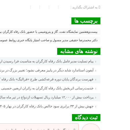
به اشتراک بگذارید :
برچسب ها
بیست‌وهفتمین نمایشگاه نفت، گاز و پتروشیمی با حضور بانک رفاه کارگران بر
دکتر محمدرضا حقیقی مدیر مسول و صاحب امتیاز پایگاه خبری روابط عموم
نوشته های مشابه
پیام تسلیت مدیرعامل بانک رفاه کارگران به مناسبت فرا رسیدن ا
آیفون استاندارد شاید دیگر در پاییز معرفی نشود؛ تغییر بزرگ در برن
فهرست برندگان پایان دوره قرعه‌کشی طرح «فرالیگ» بانک رفاه ک
خدمت‌رسانی اثربخش بانک رفاه کارگران به زائران اربعین حسینی
پرداخت بیش از ۱۲,۰۰۰ میلیارد ریال تسهیلات ازدواج در تیر ماه سال جاری توسط بانک رفاه کارگران
جهش بیش از ۳۳ برابری سود خالص بانک رفاه کارگران در بهار ۱۴۰۵
ثبت دیدگاه