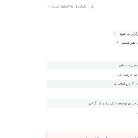
http://pra8.ir/?p=16016
گزار می‌شود.
ی هنر هشتم
ربعین حسینی
امه عرضه اپل
ارگران اعلام شد