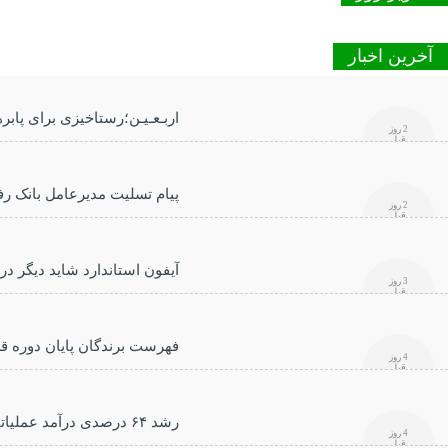
آخرین اخبار
اربـعـیـن؛رستاخیزی برای پابرهن
2 روز
قبل
پیام تسلیت مدیرعامل بانک رف
2 روز
قبل
آیفون استاندارد شاید دیگر در
3 روز
قبل
فهرست برندگان پایان دوره ق
4 روز
قبل
رشد ۶۴ درصدی درآمد عملیاتی بانک رفاه کارگران در سه‌ماهه ابتدایی سال جاری
4 روز
قبل