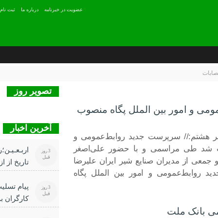
عضويت در خبرنامه
درباره ما
ثبت نام
تصابات
تصویر روز
ی‌ و امور بین الملل پگاه منصوب
آخرین اخبار
ر هشتم:// سرپرست جدید روابط‌عمومی‌ و
وب شد طی مراسمی و با حضور علی‌اصغر
اربـعـیـن؛
3 روز
قبل
 جمعی از مدیران صنایع شیر ایران علیرضا
تاریخ از از
د روابط‌عمومی‌ و امور بین الملل پگاه
پیام تسلی
3 روز
قبل
کارگران ب
ی بانک ملت
حسینی