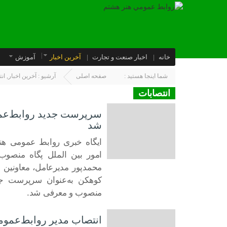
خانه
اخبار صنعت و تجارت
آخرین اخبار
آموزش
شما اینجا هستید :
صفحه اصلی
آرشیو :
آخرین اخبار
,
ان
انتصابات
سرپرست جدید روابط‌عموم
شد
ایگاه خبری روابط عمومی هن
امور بین الملل پگاه منص
16 آگوست 2022
محمدپور مدیرعامل، معاونین و
کوهکن به‌عنوان سرپرست جدی
منصوب و معرفی شد.
انتصاب مدیر روابط‌عموم