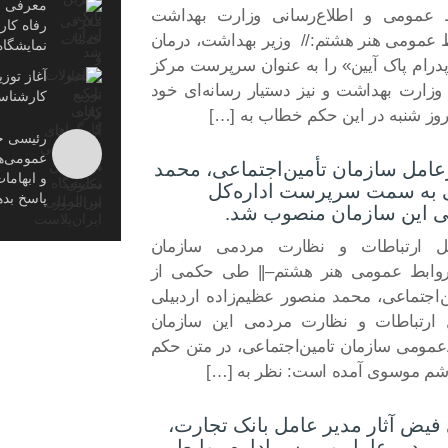
معرفی خ
عمومی و اطلاع‌رسانی وزارت بهداشت
رفاه کار
 عمومی هنر هشتم:// وزیر بهداشت، درمان
نمایشگاه
ام پاک آیین» را به عنوان سرپرست مرکز
آغاز توز
وزارت بهداشت و نیز دستیار رسانه‌ای خود
کارشناس
روز شنبه در این حکم خطاب به […]
رئیسی خ
عمومی‌ها
مل سازمان تأمین‌اجتماعی، محمد
و ابهاما
لی به سمت سرپرست اداره‌کل
پاسخ بده
ی این سازمان منصوب شد.
ل ارتباطات و نظارت مردمی سازمان
 روابط عمومی هنر هشتم–|| طی حکمی از
اجتماعی، محمد منصور عظیم‌زاده اردبیلی
ارتباطات و نظارت مردمی این سازمان
مومی سازمان تامین‌اجتماعی، در متن حکم
اشم موسوی آمده است: نظر به […]
 فیض آثار مدیر عامل بانک تجارت،
مدیر عامل و رییس اداره روابط