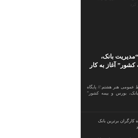
“مدیریت بانک،
کشور” آغاز به کار
ط عمومی هنر هشتم:// پایگاه
انک، بورس و بیمه کشور”
ه کارگران برترین بانک