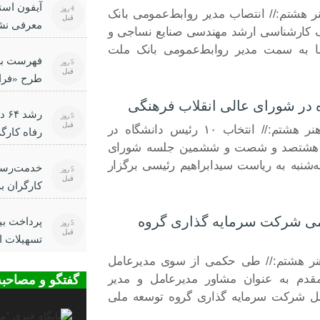
آیفون استا
4 روز
ر هشتم:// انتصاب مدیر روابط‌عمومی بانک
قبل
معرفی نشو
ک کارشناسی ارشد مهندسی صنایع نساجی و
عرضه اپل
ما به سمت مدیر روابط‌عمومی بانک ملت
فهرست برن
5 روز
قبل
طرح «فرال
شد
رشد
5 روز
قبل
پایگاه خبری روابط عمومی هنر هشتم:// انتخاب ۱۰ رئیس دانشگاه در
رفاه کارگ
گی هشتصد و شصت و ششمین جلسه شورای
جاری
شنبه به ریاست سیدابراهیم رئیسی برگزار
خدمت‌رسان
5 روز
قبل
کارگران ب
می‌ شرکت سرمایه گذاری گروه
5 روز
قبل
تسهیلات ا
توسط بانک
هنر هشتم:// طی حکمی از سوی مدیرعامل
قدم به عنوان مشاور مدیرعامل و مدیر
گفتگو و مصاحبه
ملل شرکت سرمایه گذاری گروه توسعه ملی