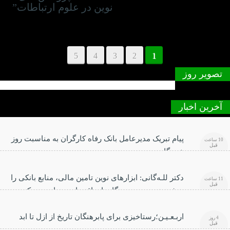
نوین در علوم ارتباطات”
5
4
3
2
1
تصویر روز
آخرین اخبار
پیام تبریک مدیرعامل بانک رفاه کارگران به مناسبت روز
10 ساعت
قبل
خبرنگار
دکتر للـه‌گانی: ابزارهای نوین تامین مالی، منابع بانکی را
11 ساعت
قبل
هدفمندتر به سمت بنگاه‌های اقتصادی هدایت می‌کند
اربـعـیـن؛رستاخیزی برای پابرهنگان تاریخ از ازل تا ابد
4 روز
قبل