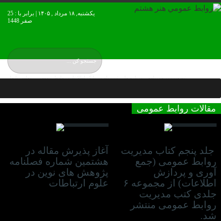
یکشنبه, ۱۸ مرداد , ۱۴۰۵ | برابر با : 25
صفر 1448
عضويت در خبرنامه
درباره ما
ثبت نام در بانک اطلاعات روابط عمومی
تماس با ما
نقشه بورس ایران
مقالات روابط عمومی
04 آوریل 2023
07 ژانویه 2023
جلد پنجم کتاب مدیریت
آغاز پذیرش مقاله در
روابط عمومی (جمع
هشتمین شماره فصلنامه
آوری و پردازش
پژوهش های نوین در
اطلاعات) از مجموعه ۶
علوم ارتباطات
جلدی کتب مدیریت
روابط عمومی منتشر
شد.