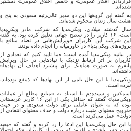
قراردادن افکار عمومی» و «نقض اخلاق عمومی» دستگیر
شده‌اند.
به گفته این گروهها این دو مدیر عالی‌رتبه سعودی به پنج و
هشت سال زندان محکوم شده‌اند.
سال گذشته میلادی، ویکی‌مدیا که شرکت مادر ویکی‌پدیا
است، ۱۶ کاربر را در سطح جهانی تعلیق کرده بود. به گفته
این شرکت این کاربران «ویرایش‌هایی در تضاد منافع با
پروژه‌های ویکی‌پدیا» در خاورمیانه را انجام داده بودند.
در بیانیه ویکی‌مدیا آمده است: «ما تایید کنیم که تعدادی از
کاربران بر اثر ارتباط نزدیک با نهادهایی در حال ویرایش
پلتفرم به صورت هماهنگ برای پیشبرد اهداف آن نهادها»
داشته‌اند.
ویکی‌مدیا با این حال نامی از این نهادها که ذینفع بوده‌اند،
نبرده است.
اسمکس و سپیده‌دم با استناد به «منابع مطلع از عملیات
ویکی‌مدیا» گفتند که حداقل یکی از این ۱۶ کاربر عربستانی
بوده‌ که به عنوان عاملی برای دولت سعودی و در جهت
«ترویج محتوای مثبت درباره دولت و حذف محتوای انتقادی از
دولت» عمل می‌کرده است.
با این حال ویکی‌مدیا این ادعا را رد کرده و گفته که «بعید
است چنین باشد» و افزود که برخی از کاربران «که احتمالا