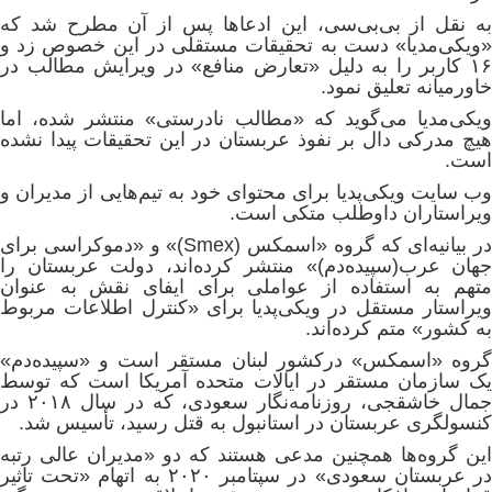
به نقل از بی‌بی‌سی، این ادعاها پس از آن مطرح شد که
«ویکی‌مدیا» دست به تحقیقات مستقلی در این خصوص زد و
۱۶ کاربر را به دلیل «تعارض منافع» در ویرایش مطالب در
خاورمیانه تعلیق نمود.
ویکی‌مدیا می‌گوید که «مطالب نادرستی‌» منتشر شده، اما
هیچ مدرکی دال بر نفوذ عربستان در این تحقیقات پیدا نشده
است.
وب سایت ویکی‌پدیا برای محتوای خود به تیم‌هایی از مدیران و
ویراستاران داوطلب متکی است.
در بیانیه‌ای که گروه «اسمکس (Smex)» و «دموکراسی برای
جهان عرب(سپیده‌دم)» منتشر کرده‌اند، دولت عربستان را
متهم به استفاده از عواملی برای ایفای نقش به عنوان
ویراستار مستقل در ویکی‌پدیا برای «کنترل اطلاعات مربوط
به کشور» متم کرده‌اند.
گروه «اسمکس» درکشور لبنان مستقر است و «سپیده‌دم»
یک سازمان مستقر در ایالات متحده آمریکا است که توسط
جمال خاشقجی، روزنامه‌نگار سعودی، که در سال ۲۰۱۸ در
کنسولگری عربستان در استانبول به قتل رسید، تأسیس شد.
این گروه‌ها همچنین مدعی هستند که دو «مدیران عالی رتبه
در عربستان سعودی» در سپتامبر ۲۰۲۰ به اتهام «تحت تاثیر